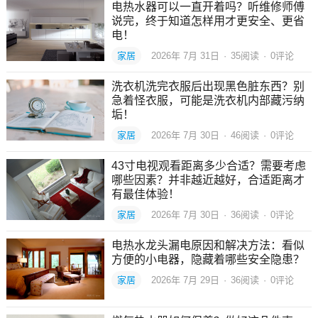
电热水器可以一直开着吗？听维修师傅
说完，终于知道怎样用才更安全、更省
电！
家居
2026年 7月 31日
·
35
阅读
·
0评论
洗衣机洗完衣服后出现黑色脏东西？别
急着怪衣服，可能是洗衣机内部藏污纳
垢！
家居
2026年 7月 30日
·
46
阅读
·
0评论
43寸电视观看距离多少合适？需要考虑
哪些因素？并非越近越好，合适距离才
有最佳体验！
家居
2026年 7月 30日
·
36
阅读
·
0评论
电热水龙头漏电原因和解决方法：看似
方便的小电器，隐藏着哪些安全隐患？
家居
2026年 7月 29日
·
36
阅读
·
0评论