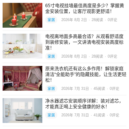
65寸电视挂墙最佳高度是多少？掌握黄
金安装位置，让客厅观影更舒适！
家居
2026年 8月 2日
·
28
阅读
·
0评论
电视离地面多高最合适？从观看舒适度
到装修安装，一文讲清电视安装高度标
准！
家居
2026年 8月 2日
·
28
阅读
·
0评论
原来洗衣机还有这么多作用！解锁家庭
清洁“全能助手”的隐藏技能，让生活更轻
松！
家居
2026年 7月 31日
·
45
阅读
·
0评论
净水器滤芯安装顺序详解：装对滤芯，
才能真正喝上安全健康的好水！
家居
2026年 7月 31日
·
41
阅读
·
0评论