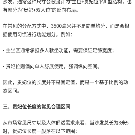
沙发。通常这种尺寸会被设计为“主位+贵妃位”的L型结构，也
有部分为“贵妃+双人位”的反向布局。
在常见的分配方式中，3500毫米并不是简单均分，而是会根
据使用习惯进行功能划分。例如：
• 主坐区通常承担多人就坐功能，需要保证足够宽度；
• 贵妃位则偏向单人舒展使用，强调纵向空间。
因此，贵妃位的长度并不是固定值，而是一个基于比例的动
态区间。
三、贵妃位长度的常见合理区间
从市场常见尺寸以及人体舒适需求来看，当沙发总长为3米5
时，贵妃位长度一般落在以下范围：