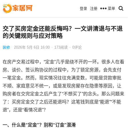
菜单
登录
注册
交了买房定金还能反悔吗？一文讲清退与不退
的关键规则与应对策略
装修
2026年 5月 6日 16:00
·
173
阅读
·
0评论
在房产交易过程中，“定金”几乎是绕不开的一环。很多人在看
房、谈价、签认购协议的过程中，为了锁定房源，会先支付
一笔定金。然而，现实情况往往充满变数，可能是贷款审批
不顺、家庭意见不统一，或是发现房屋存在隐患等原因，让
购房者在交完定金之后产生了“不想买了”的念头。那么问题来
了：买房定金交了之后还能退吗？这笔钱到底是“能退”“不能
退”，还是“看情况退”？
一、什么是“定金”？别和“订金”混淆