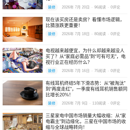
装修
2026年 7月 20日
·
96
阅读
·
0评论
现在该买房还是卖房？看懂市场逻辑，
比猜涨跌更重要！
装修
2026年 7月 18日
·
80
阅读
·
0评论
电视越来越便宜，为什么却越来越没人
买了？从“家庭必需品”到“可有可无”，电
视行业正在经历什么？
装修
2026年 7月 16日
·
75
阅读
·
0评论
有线耳机终结5年下滑态势：从“被淘汰”
到“再度走红”，一季度有线耳机销售额同
比增长20%！
装修
2026年 7月 9日
·
110
阅读
·
0评论
三星家电中国市场销量大幅收缩：从“家
电霸主”到边缘化，三星在中国市场的收
缩与全球战略转向！