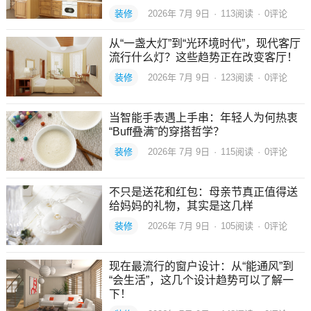
装修
2026年 7月 9日
·
113
阅读
·
0评论
从“一盏大灯”到“光环境时代”，现代客厅
流行什么灯？这些趋势正在改变客厅！
装修
2026年 7月 9日
·
123
阅读
·
0评论
当智能手表遇上手串：年轻人为何热衷
“Buff叠满”的穿搭哲学？
装修
2026年 7月 9日
·
115
阅读
·
0评论
不只是送花和红包：母亲节真正值得送
给妈妈的礼物，其实是这几样
装修
2026年 7月 9日
·
105
阅读
·
0评论
现在最流行的窗户设计：从“能通风”到
“会生活”，这几个设计趋势可以了解一
下！