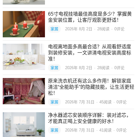
65寸电视挂墙最佳高度是多少？掌握黄
金安装位置，让客厅观影更舒适！
家居
2026年 8月 2日
·
28
阅读
·
0评论
电视离地面多高最合适？从观看舒适度
到装修安装，一文讲清电视安装高度标
准！
家居
2026年 8月 2日
·
28
阅读
·
0评论
原来洗衣机还有这么多作用！解锁家庭
清洁“全能助手”的隐藏技能，让生活更轻
松！
家居
2026年 7月 31日
·
45
阅读
·
0评论
净水器滤芯安装顺序详解：装对滤芯，
才能真正喝上安全健康的好水！
家居
2026年 7月 31日
·
41
阅读
·
0评论