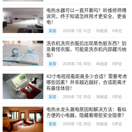
电热水器可以一直开着吗？听维修师傅
说完，终于知道怎样用才更安全、更省
电！
家居
2026年 7月 31日
·
35
阅读
·
0评论
洗衣机洗完衣服后出现黑色脏东西？别
急着怪衣服，可能是洗衣机内部藏污纳
垢！
家居
2026年 7月 30日
·
46
阅读
·
0评论
43寸电视观看距离多少合适？需要考虑
哪些因素？并非越近越好，合适距离才
有最佳体验！
家居
2026年 7月 30日
·
36
阅读
·
0评论
电热水龙头漏电原因和解决方法：看似
方便的小电器，隐藏着哪些安全隐患？
家居
2026年 7月 29日
·
36
阅读
·
0评论