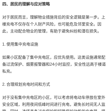
四、居民的理解与应对策略
对于居民而言，理解物业措施背后的安全逻辑是第一步。上
楼充电不仅存在个人财产风险，也可能危及邻里安全。因
此，主动配合物业的管理，有助于避免纠纷和潜在损失。
1. 使用集中充电设施
如果小区配备了集中充电区，应优先使用。这类设施通常配
备过流保护、烟雾报警器和24小时监控，安全性远高于楼道
私充。
2. 合理规划充电时间和方式
对于没有集中充电区的小区，可以考虑将电动车停放在室外
安全区域，利用夜间低峰时间进行充电，避免长时间无人监