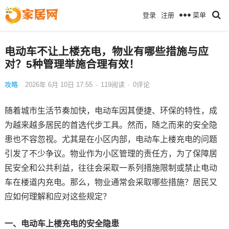
菜单
登录
注册
电动车不让上楼充电，物业有哪些措施与应
对？5种管理举施合理有效！
攻略
2026年 6月 10日 17:55
·
119
阅读
·
0评论
随着城市生活节奏加快，电动车因其便捷、环保的特性，成
为越来越多居民的首选代步工具。然而，随之而来的安全隐
患也不容忽视。尤其是在小区内部，电动车上楼充电的问题
引发了不少争议。物业作为小区管理的责任方，为了保障居
民安全和公共利益，往往会采取一系列措施限制或禁止电动
车在楼道内充电。那么，物业通常会采取哪些措施？居民又
应如何理解和应对这些规定？
一、电动车上楼充电的安全隐患