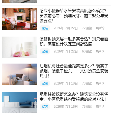
感应小便器给水管安装高度怎么确定？
安装前必看：预埋尺寸、施工规范与安
装要点！
家装
2026年 7月 22日
·
72
阅读
·
0评论
装修封顶夹层一般多高合适？别只看面
积，高度设计决定空间舒适度！
家装
2026年 7月 22日
·
60
阅读
·
0评论
油烟机与灶台最佳距离是多少？装高了
跑烟，装低了碰头，一文讲透黄金安装
尺寸！
家装
2026年 7月 18日
·
73
阅读
·
0评论
承重柱被挖断怎么办？建筑安全没有侥
幸，小区承重结构受损后的应对方法！
家装
2026年 7月 16日
·
76
阅读
·
0评论