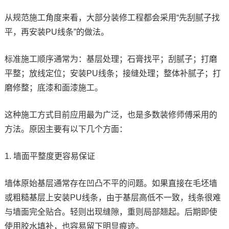
从规范施工角度来看，大部分装修工程都会采用“先刮腻子找
平，再安装PU线条”的做法。
标准施工顺序通常为：基层处理；石膏找平；刮腻子；打磨
平整；放线定位；安装PU线条；接缝处理；整体补腻子；打
磨修整；底漆和面漆施工。
这种施工方式目前应用最为广泛，也是多数装修师傅采用的
方法。原因主要有以下几个方面：
1. 墙面平整度更容易保证
墙体原始基层通常存在凹凸不平的问题。如果直接在毛坯墙
或粗糙基层上安装PU线条，由于基层高低不一致，线条很难
与墙面完全贴合。轻则出现缝隙，重则局部翘起。后期即使
使用胶水填补，也容易留下明显痕迹。