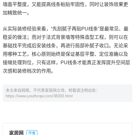
墙面平整度，又能提高线条粘贴牢固性，同时让装饰效果更
加精致统一。
从实际装修经验来看，“先刮腻子再贴PU线条”是最常见、最
稳妥的做法；而对于法式背景墙等特殊造型工程，则可以在
基础找平完成后安装线条，再进行局部补腻子收口。无论采
用哪种工艺，核心原则始终是保证基层平整、定位准确以及
接缝处理到位，只有这样，PU线条才能真正发挥提升空间层
次感和装修档次的作用。
本文来自网络，不代表家居网立场，转载请注明出处：
https://www.youthzqw.com/38293.html
家居网
作者