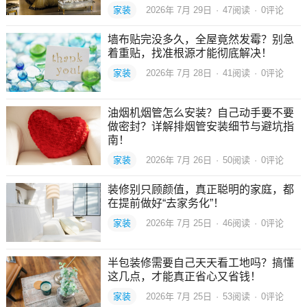
家装
2026年 7月 29日
·
47
阅读
·
0评论
墙布贴完没多久，全屋竟然发霉？别急
着重贴，找准根源才能彻底解决！
家装
2026年 7月 28日
·
41
阅读
·
0评论
油烟机烟管怎么安装？自己动手要不要
做密封？详解排烟管安装细节与避坑指
南！
家装
2026年 7月 26日
·
50
阅读
·
0评论
装修别只顾颜值，真正聪明的家庭，都
在提前做好“去家务化”！
家装
2026年 7月 25日
·
46
阅读
·
0评论
半包装修需要自己天天看工地吗？搞懂
这几点，才能真正省心又省钱！
家装
2026年 7月 25日
·
53
阅读
·
0评论