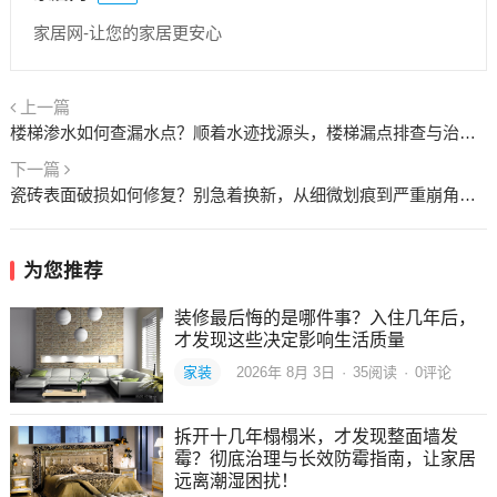
家居网-让您的家居更安心
上一篇
楼梯渗水如何查漏水点？顺着水迹找源头，楼梯漏点排查与治理！
下一篇
瓷砖表面破损如何修复？别急着换新，从细微划痕到严重崩角的全面处理指南！
为您推荐
装修最后悔的是哪件事？入住几年后，
才发现这些决定影响生活质量
家装
2026年 8月 3日
·
35
阅读
·
0评论
拆开十几年榻榻米，才发现整面墙发
霉？彻底治理与长效防霉指南，让家居
远离潮湿困扰！