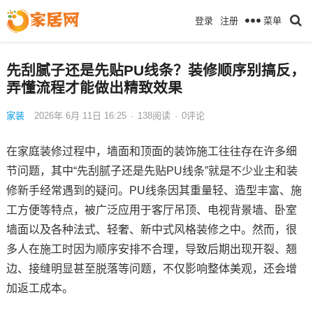
菜单
登录
注册
先刮腻子还是先贴PU线条？装修顺序别搞反，
弄懂流程才能做出精致效果
家装
2026年 6月 11日 16:25
·
138
阅读
·
0评论
在家庭装修过程中，墙面和顶面的装饰施工往往存在许多细
节问题，其中“先刮腻子还是先贴PU线条”就是不少业主和装
修新手经常遇到的疑问。PU线条因其重量轻、造型丰富、施
工方便等特点，被广泛应用于客厅吊顶、电视背景墙、卧室
墙面以及各种法式、轻奢、新中式风格装修之中。然而，很
多人在施工时因为顺序安排不合理，导致后期出现开裂、翘
边、接缝明显甚至脱落等问题，不仅影响整体美观，还会增
加返工成本。