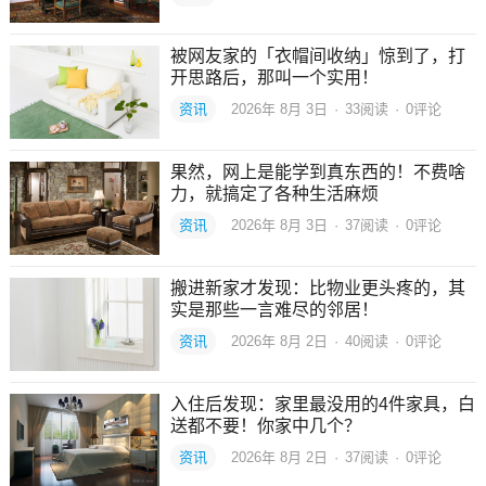
被网友家的「衣帽间收纳」惊到了，打
开思路后，那叫一个实用！
资讯
2026年 8月 3日
·
33
阅读
·
0评论
果然，网上是能学到真东西的！不费啥
力，就搞定了各种生活麻烦
资讯
2026年 8月 3日
·
37
阅读
·
0评论
搬进新家才发现：比物业更头疼的，其
实是那些一言难尽的邻居！
资讯
2026年 8月 2日
·
40
阅读
·
0评论
入住后发现：家里最没用的4件家具，白
送都不要！你家中几个？
资讯
2026年 8月 2日
·
37
阅读
·
0评论