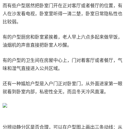
而有些户型居然把卧室门开在正对客厅或者餐厅的位置，有
人在沙发看电视，卧室里听得一清二楚，卧室日常隐私性也
比较弱。
有的户型厨房和卧室紧挨着，老人早上六点多起来做早饭，
油烟机的声音直接把卧室人吵醒。
有的户型的卫生间在房屋中心上，门对着客厅或者餐厅，气
味和湿气直接进入公共区域。
还有一种尴尬户型是入户门正对卧室门，从外面进家第一眼
就看到卧室内部，私密性全无，而且冬天冷风直灌。
分辨动静分区是否合理，可以在户型图上画出三条动线：从