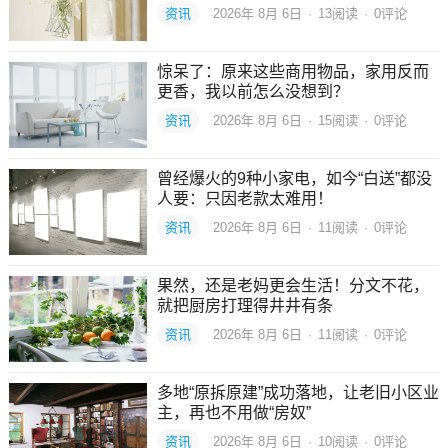
资讯
2026年 8月 6日
·
13
阅读
·
0评论
惊呆了：原来这些商用物品，家用反而
更香，我以前怎么没想到？
资讯
2026年 8月 6日
·
15
阅读
·
0评论
曾经爆火的9种小家电，如今“白送”都没
人要：只因老款太难用！
资讯
2026年 8月 6日
·
11
阅读
·
0评论
果然，还是老妈更会生活！分文不花，
就把厨房打理得井井有条
资讯
2026年 8月 6日
·
11
阅读
·
0评论
多地“原拆原建”成功落地，让老旧小区业
主，再也不用做“房奴”
资讯
2026年 8月 6日
·
10
阅读
·
0评论