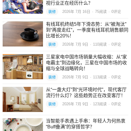
视行业正在经历什么？
装修
2026年 7月 16日
·
75
阅读
·
0评论
有线耳机终结5年下滑态势：从“被淘汰”
到“再度走红”，一季度有线耳机销售额同
比增长20%！
装修
2026年 7月 9日
·
110
阅读
·
0评论
三星家电中国市场销量大幅收缩：从“家
电霸主”到边缘化，三星在中国市场的收
缩与全球战略转向！
装修
2026年 7月 9日
·
113
阅读
·
0评论
从“一盏大灯”到“光环境时代”，现代客厅
流行什么灯？这些趋势正在改变客厅！
装修
2026年 7月 9日
·
123
阅读
·
0评论
当智能手表遇上手串：年轻人为何热衷
“Buff叠满”的穿搭哲学？