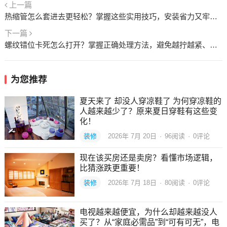
上一篇
热缩管怎么套进去更轻松？掌握这些实用技巧，安装省力又牢固！
下一篇
螺纹错位卡死怎么打开？掌握正确处理方法，避免越拧越紧、越拆越坏！
为您推荐
夏天来了 却没人穿凉鞋了 为何穿凉鞋的
人越来越少了？原来夏日穿鞋有这些变
化！
装修
2026年 7月 20日
·
96
阅读
·
0评论
现在该买房还是卖房？看懂市场逻辑，
比猜涨跌更重要！
装修
2026年 7月 18日
·
80
阅读
·
0评论
电视越来越便宜，为什么却越来越没人
买了？从“家庭必需品”到“可有可无”，电