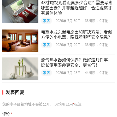
43寸电视观看距离多少合适？需要考虑
哪些因素？并非越近越好，合适距离才
有最佳体验！
家居
2026年 7月 30日
·
36
阅读
·
0评论
电热水龙头漏电原因和解决方法：看似
方便的小电器，隐藏着哪些安全隐患？
家居
2026年 7月 29日
·
36
阅读
·
0评论
燃气热水器如何保养？做好这几件事，
延长使用寿命更安全、更省气！
家居
2026年 7月 28日
·
44
阅读
·
0评论
发表回复
您的电子邮箱地址不会被公开。
必填项已用
*
标注
评论
*