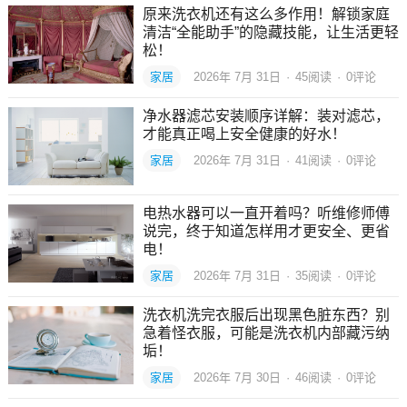
原来洗衣机还有这么多作用！解锁家庭
清洁“全能助手”的隐藏技能，让生活更轻
松！
家居
2026年 7月 31日
·
45
阅读
·
0评论
净水器滤芯安装顺序详解：装对滤芯，
才能真正喝上安全健康的好水！
家居
2026年 7月 31日
·
41
阅读
·
0评论
电热水器可以一直开着吗？听维修师傅
说完，终于知道怎样用才更安全、更省
电！
家居
2026年 7月 31日
·
35
阅读
·
0评论
洗衣机洗完衣服后出现黑色脏东西？别
急着怪衣服，可能是洗衣机内部藏污纳
垢！
家居
2026年 7月 30日
·
46
阅读
·
0评论