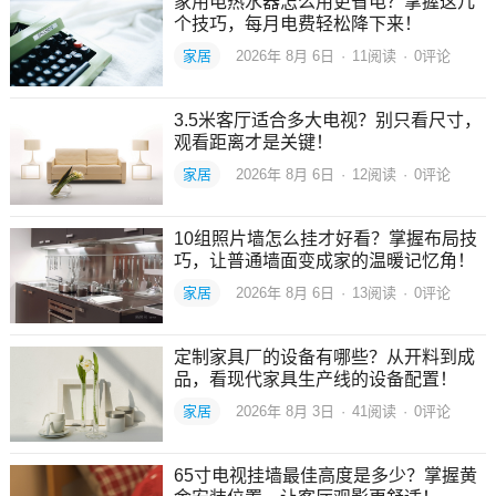
家用电热水器怎么用更省电？掌握这几
个技巧，每月电费轻松降下来！
家居
2026年 8月 6日
·
11
阅读
·
0评论
3.5米客厅适合多大电视？别只看尺寸，
观看距离才是关键！
家居
2026年 8月 6日
·
12
阅读
·
0评论
10组照片墙怎么挂才好看？掌握布局技
巧，让普通墙面变成家的温暖记忆角！
家居
2026年 8月 6日
·
13
阅读
·
0评论
定制家具厂的设备有哪些？从开料到成
品，看现代家具生产线的设备配置！
家居
2026年 8月 3日
·
41
阅读
·
0评论
65寸电视挂墙最佳高度是多少？掌握黄