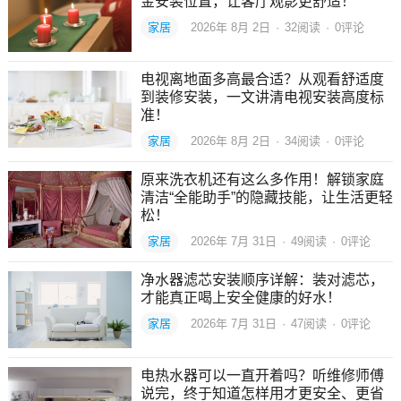
金安装位置，让客厅观影更舒适！
家居
2026年 8月 2日
·
32
阅读
·
0评论
电视离地面多高最合适？从观看舒适度
到装修安装，一文讲清电视安装高度标
准！
家居
2026年 8月 2日
·
34
阅读
·
0评论
原来洗衣机还有这么多作用！解锁家庭
清洁“全能助手”的隐藏技能，让生活更轻
松！
家居
2026年 7月 31日
·
49
阅读
·
0评论
净水器滤芯安装顺序详解：装对滤芯，
才能真正喝上安全健康的好水！
家居
2026年 7月 31日
·
47
阅读
·
0评论
电热水器可以一直开着吗？听维修师傅
说完，终于知道怎样用才更安全、更省