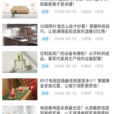
观看距离才是关键！
家居
2026年 8月 6日
·
12
阅读
·
0评论
10组照片墙怎么挂才好看？掌握布局技
巧，让普通墙面变成家的温暖记忆角！
家居
2026年 8月 6日
·
13
阅读
·
0评论
定制家具厂的设备有哪些？从开料到成
品，看现代家具生产线的设备配置！
家居
2026年 8月 3日
·
41
阅读
·
0评论
65寸电视挂墙最佳高度是多少？掌握黄
金安装位置，让客厅观影更舒适！
家居
2026年 8月 2日
·
32
阅读
·
0评论
电视离地面多高最合适？从观看舒适度
到装修安装，一文讲清电视安装高度标