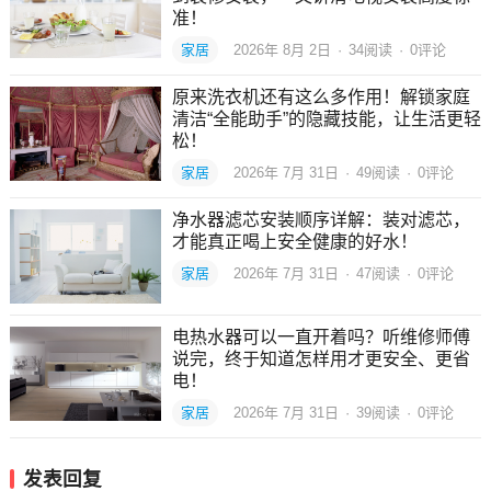
准！
家居
2026年 8月 2日
·
34
阅读
·
0评论
原来洗衣机还有这么多作用！解锁家庭
清洁“全能助手”的隐藏技能，让生活更轻
松！
家居
2026年 7月 31日
·
49
阅读
·
0评论
净水器滤芯安装顺序详解：装对滤芯，
才能真正喝上安全健康的好水！
家居
2026年 7月 31日
·
47
阅读
·
0评论
电热水器可以一直开着吗？听维修师傅
说完，终于知道怎样用才更安全、更省
电！
家居
2026年 7月 31日
·
39
阅读
·
0评论
发表回复