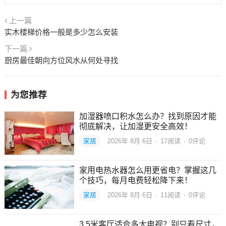
上一篇
实木楼梯价格一般是多少怎么安装
下一篇
厨房最佳朝向方位风水从何处寻找
为您推荐
加湿器喷口积水怎么办？找到原因才能
彻底解决，让加湿更安全高效！
家居
2026年 8月 6日
·
17
阅读
·
0评论
家用电热水器怎么用更省电？掌握这几
个技巧，每月电费轻松降下来！
家居
2026年 8月 6日
·
11
阅读
·
0评论
3.5米客厅适合多大电视？别只看尺寸，