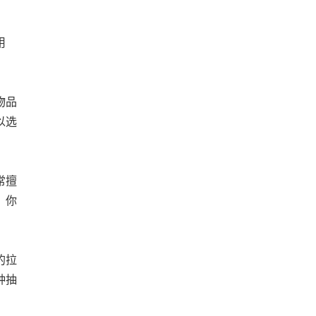
用
物品
以选
常擅
，你
的拉
种抽