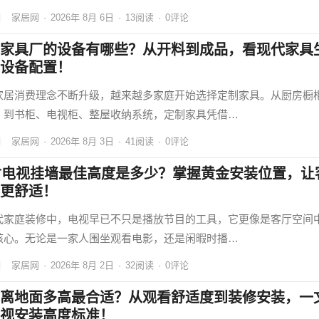
家居网
·
2026年 8月 6日
·
13
阅读
·
0评论
家具厂的设备有哪些？从开料到成品，看现代家具
设备配置！
家居消费理念不断升级，越来越多家庭开始选择定制家具。从厨房橱
，到书柜、电视柜、整屋收纳系统，定制家具凭借…
家居网
·
2026年 8月 3日
·
41
阅读
·
0评论
寸电视挂墙最佳高度是多少？掌握黄金安装位置，让
更舒适！
代家庭装修中，电视早已不只是播放节目的工具，它更像是客厅空间
核心。无论是一家人围坐观看电影，还是闲暇时播…
家居网
·
2026年 8月 2日
·
32
阅读
·
0评论
离地面多高最合适？从观看舒适度到装修安装，一
视安装高度标准！