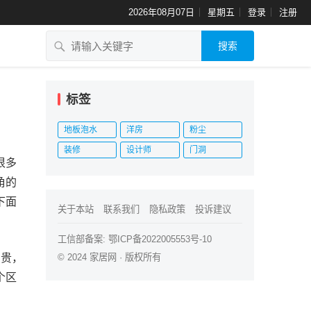
2026年08月07日
星期五
登录
注册
搜索
标签
地板泡水
洋房
粉尘
装修
设计师
门洞
很多
角的
下面
关于本站
联系我们
隐私政策
投诉建议
工信部备案:
鄂ICP备2022005553号-10
昂贵，
© 2024
家居网
· 版权所有
个区