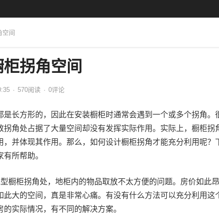
角空间
橱柜拐角空间
0:35
·
570
阅读
·
0评论
都是长方形的，因此在安装橱柜时通常会遇到一个或多个拐角。
致拐角处占据了大量空间却没有发挥实际作用。实际上，橱柜拐
用，并体现其作用。那么，如何设计橱柜拐角才能充分利用呢？
家有所帮助。
L型橱柜拐角处，地柜内的物品取放不太方便的问题。房价如此
如此大的空间，真是非常心痛。有没有什么方法可以充分利用这
房的实际情况，有不同的解决方案。