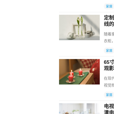
家居
定制
线的
随着
衣柜
家居
65
观影
在现
视觉
家居
电视
清电