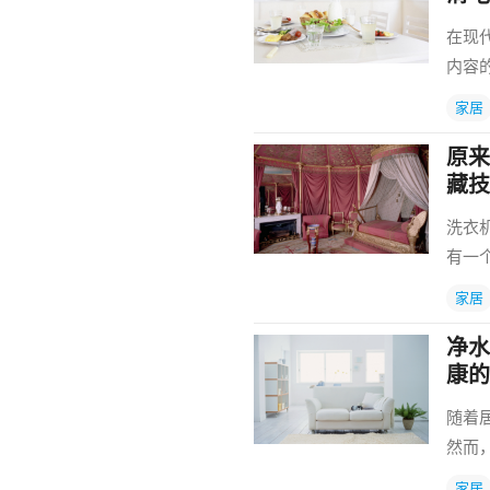
在现
内容
家居
原来
藏技
洗衣
有一
家居
净水
康的
随着
然而
家居