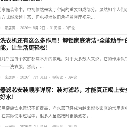
代家庭装修中，电视依然是客厅空间的重要组成部分。虽然如今人们
的方式越来越丰富，但电视墙依旧承担着客厅视觉…
家居网
·
2026年 8月 2日
·
31
阅读
·
0评论
洗衣机还有这么多作用！解锁家庭清洁“全能助手”
能，让生活更轻松！
机几乎是每个家庭都离不开的家电。对于大多数人来说，它的作用似
个——洗衣服。然而，…
家居网
·
2026年 7月 31日
·
49
阅读
·
0评论
器滤芯安装顺序详解：装对滤芯，才能真正喝上安
好水！
居民健康饮水意识不断提高，净水器已经成为越来越多家庭的常用家
，在实际使用过程中，很多人虽然按时更换滤芯，…
家居网
·
2026年 7月 31日
·
46
阅读
·
0评论