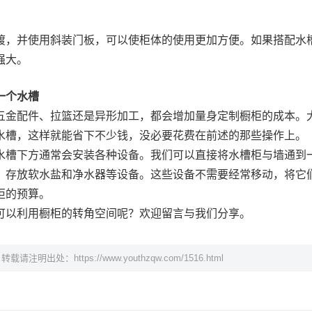
渡，并使用斜装门板，可以使柜体的使用更加方便。如果搭配水
强大。
一个水槽
五金配件、拉篮还是异形加工，都会增加量身定制橱柜的成本。
水槽，这样就能省下不少钱，没必要花费在前述的那些操作上。
水槽下方通常会安装各种设备。我们可以直接将水槽柜与墙通到
、存放软水盐和净水器等设备。这些设备不需要经常移动，将它
柜的预算。
可以利用橱柜的转角空间呢？欢迎留言与我们分享。
，转载请注明出处：
https://www.youthzqw.com/1516.html