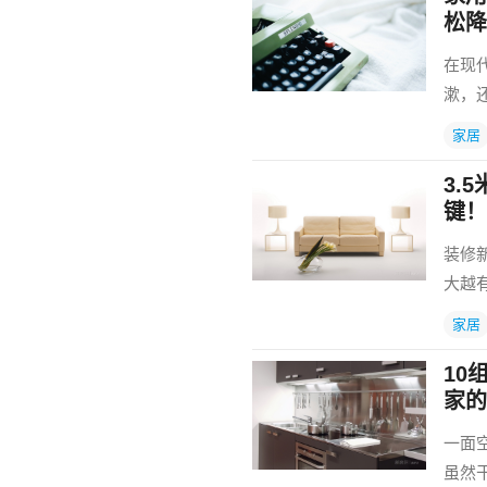
松降
在现
漱，
家居
3.
键！
装修
大越
家居
10
家的
一面
虽然