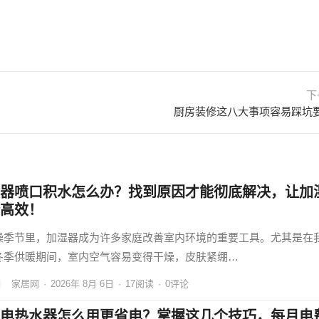
下
厨房装修这八大事项容易踩坑
器喷口积水怎么办？找到原因才能彻底解决，让加
高效！
燥季节里，加湿器成为许多家庭改善室内环境的重要工具。尤其是在
冬季供暖期间，室内空气容易变得干燥，皮肤紧绷…
家居网
·
2026年 8月 6日
·
17
阅读
·
0评论
电热水器怎么用更省电？掌握这几个技巧，每月电