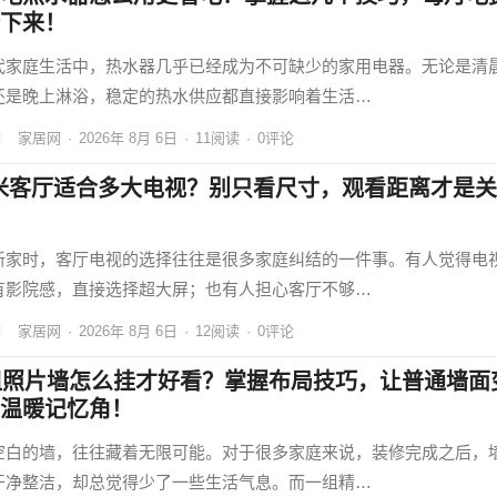
下来！
代家庭生活中，热水器几乎已经成为不可缺少的家用电器。无论是清
还是晚上淋浴，稳定的热水供应都直接影响着生活…
家居网
·
2026年 8月 6日
·
11
阅读
·
0评论
5米客厅适合多大电视？别只看尺寸，观看距离才是关
新家时，客厅电视的选择往往是很多家庭纠结的一件事。有人觉得电
有影院感，直接选择超大屏；也有人担心客厅不够…
家居网
·
2026年 8月 6日
·
12
阅读
·
0评论
组照片墙怎么挂才好看？掌握布局技巧，让普通墙面
温暖记忆角！
空白的墙，往往藏着无限可能。对于很多家庭来说，装修完成之后，
干净整洁，却总觉得少了一些生活气息。而一组精…