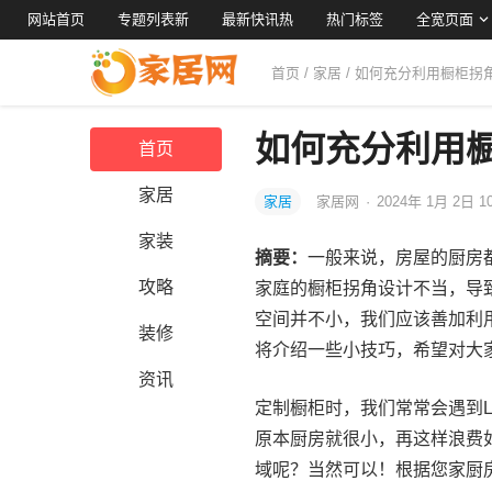
网站首页
专题列表新
最新快讯热
热门标签
全宽页面
首页
/
家居
/ 如何充分利用橱柜拐
如何充分利用
首页
家居
家居
家居网
·
2024年 1月 2日 1
家装
摘要：
一般来说，房屋的厨房
攻略
家庭的橱柜拐角设计不当，导
空间并不小，我们应该善加利
装修
将介绍一些小技巧，希望对大
资讯
定制橱柜时，我们常常会遇到
原本厨房就很小，再这样浪费
域呢？当然可以！根据您家厨