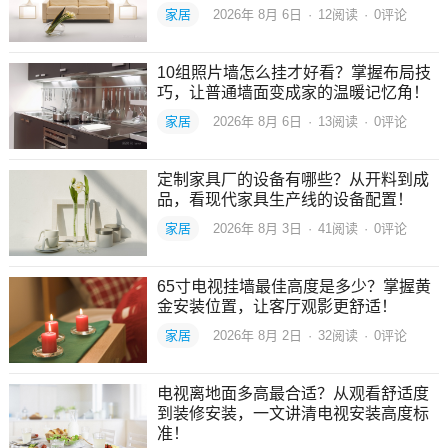
家居
2026年 8月 6日
·
12
阅读
·
0评论
10组照片墙怎么挂才好看？掌握布局技
巧，让普通墙面变成家的温暖记忆角！
家居
2026年 8月 6日
·
13
阅读
·
0评论
定制家具厂的设备有哪些？从开料到成
品，看现代家具生产线的设备配置！
家居
2026年 8月 3日
·
41
阅读
·
0评论
65寸电视挂墙最佳高度是多少？掌握黄
金安装位置，让客厅观影更舒适！
家居
2026年 8月 2日
·
32
阅读
·
0评论
电视离地面多高最合适？从观看舒适度
到装修安装，一文讲清电视安装高度标
准！