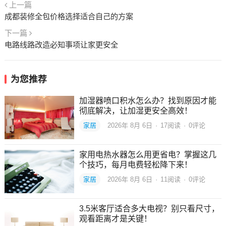
上一篇
成都装修全包价格选择适合自己的方案
下一篇
电路线路改造必知事项让家更安全
为您推荐
加湿器喷口积水怎么办？找到原因才能
彻底解决，让加湿更安全高效！
家居
2026年 8月 6日
·
17
阅读
·
0评论
家用电热水器怎么用更省电？掌握这几
个技巧，每月电费轻松降下来！
家居
2026年 8月 6日
·
11
阅读
·
0评论
3.5米客厅适合多大电视？别只看尺寸，
观看距离才是关键！