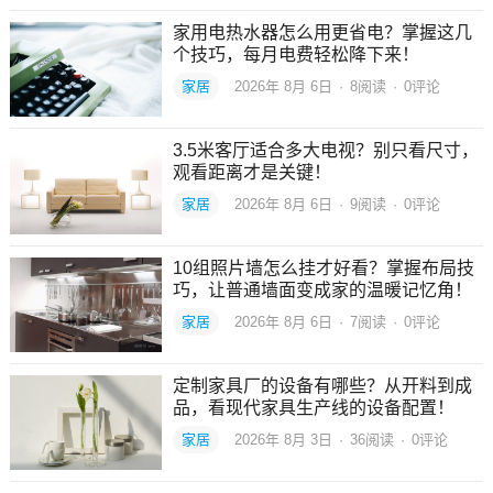
家用电热水器怎么用更省电？掌握这几
个技巧，每月电费轻松降下来！
家居
2026年 8月 6日
·
8
阅读
·
0评论
3.5米客厅适合多大电视？别只看尺寸，
观看距离才是关键！
家居
2026年 8月 6日
·
9
阅读
·
0评论
10组照片墙怎么挂才好看？掌握布局技
巧，让普通墙面变成家的温暖记忆角！
家居
2026年 8月 6日
·
7
阅读
·
0评论
定制家具厂的设备有哪些？从开料到成
品，看现代家具生产线的设备配置！
家居
2026年 8月 3日
·
36
阅读
·
0评论