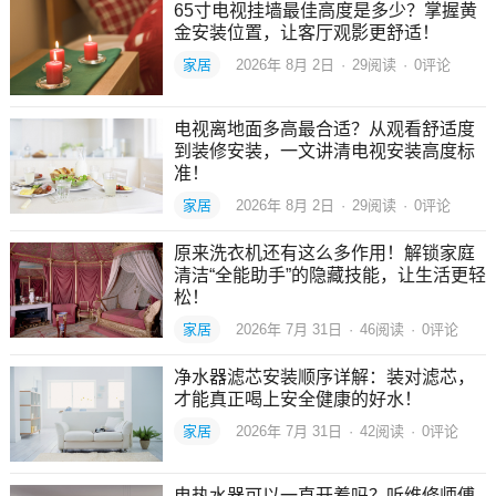
65寸电视挂墙最佳高度是多少？掌握黄
金安装位置，让客厅观影更舒适！
家居
2026年 8月 2日
·
29
阅读
·
0评论
电视离地面多高最合适？从观看舒适度
到装修安装，一文讲清电视安装高度标
准！
家居
2026年 8月 2日
·
29
阅读
·
0评论
原来洗衣机还有这么多作用！解锁家庭
清洁“全能助手”的隐藏技能，让生活更轻
松！
家居
2026年 7月 31日
·
46
阅读
·
0评论
净水器滤芯安装顺序详解：装对滤芯，
才能真正喝上安全健康的好水！
家居
2026年 7月 31日
·
42
阅读
·
0评论
电热水器可以一直开着吗？听维修师傅