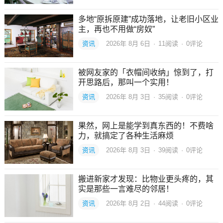
多地“原拆原建”成功落地，让老旧小区业
主，再也不用做“房奴”
资讯
2026年 8月 6日
·
11
阅读
·
0评论
被网友家的「衣帽间收纳」惊到了，打
开思路后，那叫一个实用！
资讯
2026年 8月 3日
·
35
阅读
·
0评论
果然，网上是能学到真东西的！不费啥
力，就搞定了各种生活麻烦
资讯
2026年 8月 3日
·
39
阅读
·
0评论
搬进新家才发现：比物业更头疼的，其
实是那些一言难尽的邻居！
资讯
2026年 8月 2日
·
44
阅读
·
0评论