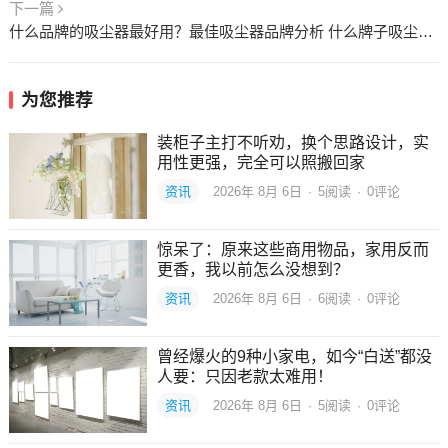
下一篇
什么品牌的吸尘器最好用？最佳吸尘器品牌分析 什么牌子吸尘器最好最实用家用
为您推荐
装柜子主打不听劝，换个思路设计，实
用性更强，完全可以照搬回家
资讯
2026年 8月 6日
·
5
阅读
·
0评论
惊呆了：原来这些商用物品，家用反而
更香，我以前怎么没想到？
资讯
2026年 8月 6日
·
6
阅读
·
0评论
曾经爆火的9种小家电，如今“白送”都没
人要：只因老款太难用！
资讯
2026年 8月 6日
·
5
阅读
·
0评论