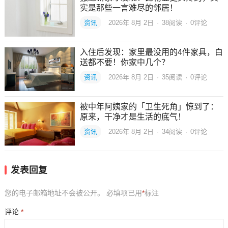
实是那些一言难尽的邻居！
资讯
2026年 8月 2日
·
38
阅读
·
0评论
入住后发现：家里最没用的4件家具，白
送都不要！你家中几个？
资讯
2026年 8月 2日
·
35
阅读
·
0评论
被中年阿姨家的「卫生死角」惊到了：
原来，干净才是生活的底气！
资讯
2026年 8月 2日
·
34
阅读
·
0评论
发表回复
您的电子邮箱地址不会被公开。
必填项已用
*
标注
评论
*