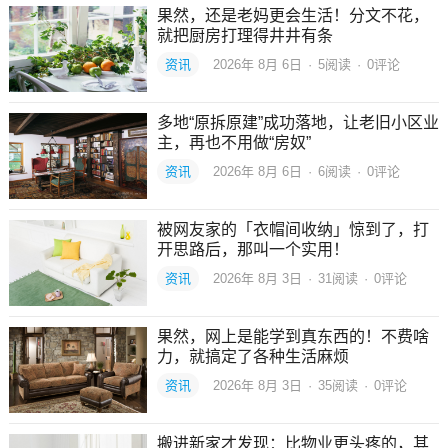
果然，还是老妈更会生活！分文不花，
就把厨房打理得井井有条
资讯
2026年 8月 6日
·
5
阅读
·
0评论
多地“原拆原建”成功落地，让老旧小区业
主，再也不用做“房奴”
资讯
2026年 8月 6日
·
6
阅读
·
0评论
被网友家的「衣帽间收纳」惊到了，打
开思路后，那叫一个实用！
资讯
2026年 8月 3日
·
31
阅读
·
0评论
果然，网上是能学到真东西的！不费啥
力，就搞定了各种生活麻烦
资讯
2026年 8月 3日
·
35
阅读
·
0评论
搬进新家才发现：比物业更头疼的，其