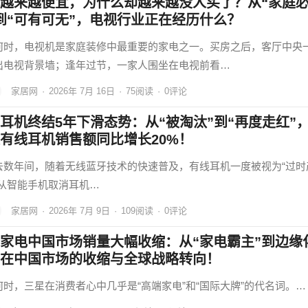
越来越便宜，为什么却越来越没人买了？从“家庭
到“可有可无”，电视行业正在经历什么？
何时，电视机是家庭装修中最重要的家电之一。买房之后，客厅中央
出电视背景墙；逢年过节，一家人围坐在电视前看…
家居网
·
2026年 7月 16日
·
75
阅读
·
0评论
耳机终结5年下滑态势：从“被淘汰”到“再度走红”
有线耳机销售额同比增长20%！
去数年间，随着无线蓝牙技术的快速普及，有线耳机一度被视为“过时
。从智能手机取消耳机…
家居网
·
2026年 7月 9日
·
109
阅读
·
0评论
家电中国市场销量大幅收缩：从“家电霸主”到边缘
在中国市场的收缩与全球战略转向！
何时，三星在消费者心中几乎是“高端家电”和“国际大牌”的代名词。…