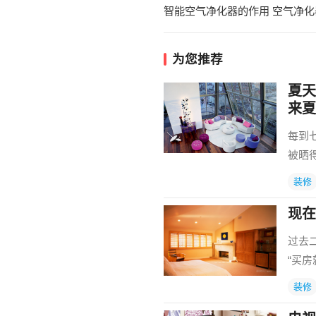
为您推荐
夏天
来夏
每到
被晒
装修
现在
过去
“买
装修