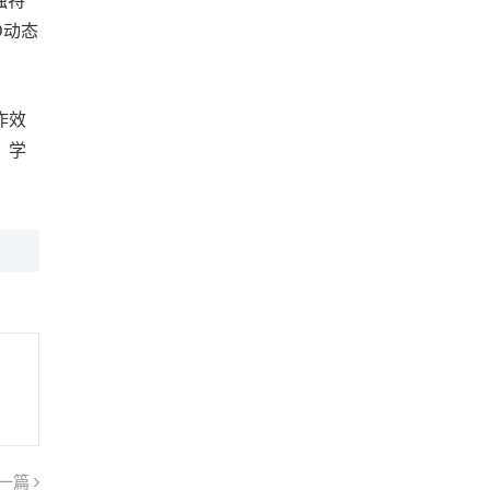
独特
D动态
作效
、学
一篇