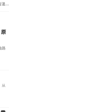
花洒支架松动如何固定？花洒支架松动的固定方法 花洒支架松动如何固定视频
？原
油路
！
。从