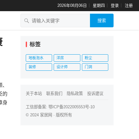
2026年08月06日
星期四
登录
注册
搜索
康
标签
地板泡水
洋房
粉尘
装修
设计师
门洞
颈、
泛的
关于本站
联系我们
隐私政策
投诉建议
障身
工信部备案:
鄂ICP备2022005553号-10
© 2024
家居网
· 版权所有