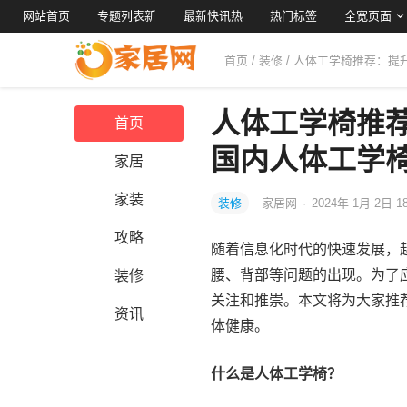
网站首页
专题列表新
最新快讯热
热门标签
全宽页面
首页
/
装修
/ 人体工学椅推荐：
人体工学椅推
首页
国内人体工学
家居
家装
装修
家居网
·
2024年 1月 2日 1
攻略
随着信息化时代的快速发展，
腰、背部等问题的出现。为了
装修
关注和推崇。本文将为大家推
资讯
体健康。
什么是人体工学椅？