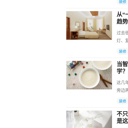
装修
从“
趋势
过去
灯、
装修
当智
学？
这几
旁边
装修
不只
是这