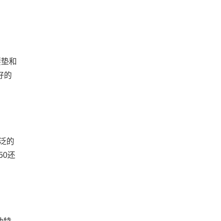
腰垫和
好的
泛的
50还