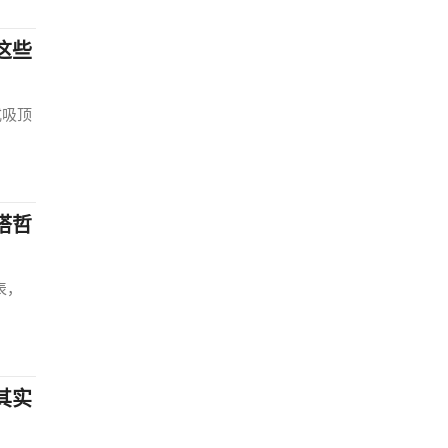
这些
式吸顶
搭哲
表，
其实