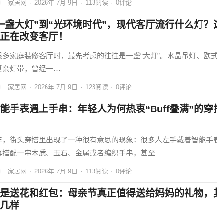
家居网
·
2026年 7月 9日
·
113
阅读
·
0评论
一盏大灯”到“光环境时代”，现代客厅流行什么灯？
正在改变客厅！
很多家庭装修客厅时，最先考虑的往往是一盏“大灯”。水晶吊灯、欧
复杂灯带，曾经一…
家居网
·
2026年 7月 9日
·
123
阅读
·
0评论
能手表遇上手串：年轻人为何热衷“Buff叠满”的穿
年，街头穿搭里出现了一种很有意思的现象：很多人左手戴着智能手
再搭配一串木质、玉石、金属或者编织手串，甚至…
家居网
·
2026年 7月 9日
·
113
阅读
·
0评论
是送花和红包：母亲节真正值得送给妈妈的礼物，
几样