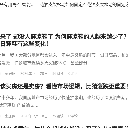
智能空气净化器的作用 空气净化器有用吗？ 智能空气净化器的产品定位
来了 却没人穿凉鞋了 为何穿凉鞋的人越来越少了
日穿鞋有这些变化！
七月，我国大部分地区都会进入一年中最炎热的时节。烈日高悬，柏
得发烫，许多城市连续多天突破35℃，甚至部分…
家居网
·
2026年 7月 20日
·
96
阅读
·
0评论
该买房还是卖房？看懂市场逻辑，比猜涨跌更重要
二十多年，我国房地产市场经历了快速扩张期，也经历了深度调整期
房就是稳赚”的普遍认…
家居网
·
2026年 7月 18日
·
79
阅读
·
0评论