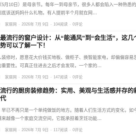
（5月10日）是母亲节。每年一到母亲节，很多人都会陷入一种熟悉
到底该送妈妈什么礼物。有人提前半个月就在网…
家居网
·
2026年 7月 9日
·
104
阅读
·
0评论
最流行的窗户设计：从“能通风”到“会生活”，这几
势可以了解一下！
人装修时，愿意花大价钱买地板、做柜子、换智能家电，却偏偏容易
的重要性。可真正住进去之后才会发现，一个家的…
家居网
·
2026年 7月 9日
·
147
阅读
·
0评论
流行的厨房装修趋势：实用、美观与生活感并存的
代
，早已不再只是一个单纯做饭的地方。随着人们生活方式的变化，如
越来越像一个家庭交流空间，它既承担着烹饪功能…
家居网
·
2026年 7月 9日
·
117
阅读
·
0评论