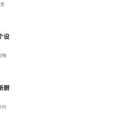
的焦
个设
忽略
新厨
今的