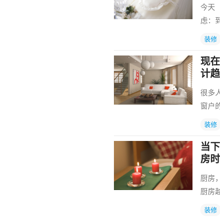
今天
虑：
装修
现在
计趋
很多
窗户
装修
当下
房时
厨房
厨房
装修