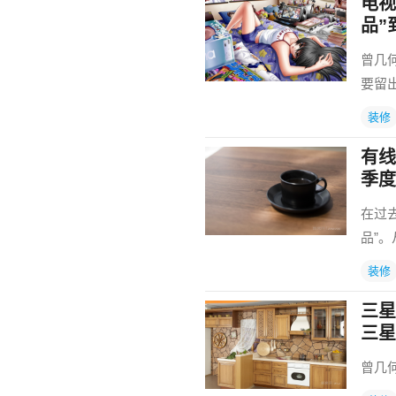
电视
品”
曾几
要留
装修
有线
季度
在过
品”
装修
三星
三星
曾几