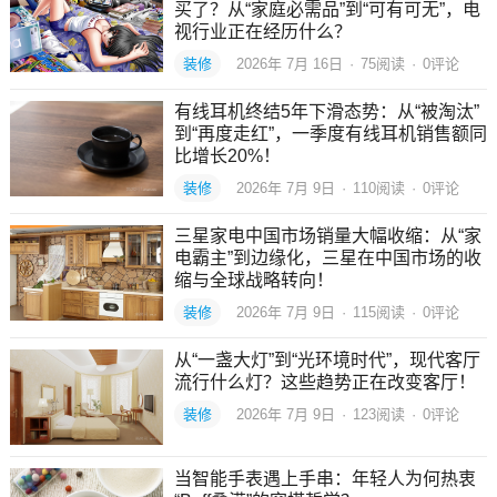
买了？从“家庭必需品”到“可有可无”，电
视行业正在经历什么？
装修
2026年 7月 16日
·
75
阅读
·
0评论
有线耳机终结5年下滑态势：从“被淘汰”
到“再度走红”，一季度有线耳机销售额同
比增长20%！
装修
2026年 7月 9日
·
110
阅读
·
0评论
三星家电中国市场销量大幅收缩：从“家
电霸主”到边缘化，三星在中国市场的收
缩与全球战略转向！
装修
2026年 7月 9日
·
115
阅读
·
0评论
从“一盏大灯”到“光环境时代”，现代客厅
流行什么灯？这些趋势正在改变客厅！
装修
2026年 7月 9日
·
123
阅读
·
0评论
当智能手表遇上手串：年轻人为何热衷