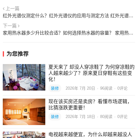
上一篇
红外光谱仪测定什么？红外光谱仪的应用与测定方法 红外光谱仪测定什么化学
下一篇
家用热水器多少升比较合适？如何选择热水器的容量？ 家用热水器几升最合适
为您推荐
夏天来了 却没人穿凉鞋了 为何穿凉鞋的
人越来越少了？原来夏日穿鞋有这些变
化！
装修
2026年 7月 20日
·
96
阅读
·
0评论
现在该买房还是卖房？看懂市场逻辑，
比猜涨跌更重要！
装修
2026年 7月 18日
·
80
阅读
·
0评论
电视越来越便宜，为什么却越来越没人