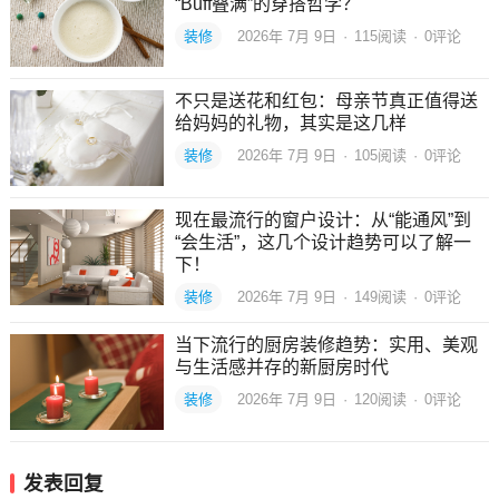
“Buff叠满”的穿搭哲学？
装修
2026年 7月 9日
·
115
阅读
·
0评论
不只是送花和红包：母亲节真正值得送
给妈妈的礼物，其实是这几样
装修
2026年 7月 9日
·
105
阅读
·
0评论
现在最流行的窗户设计：从“能通风”到
“会生活”，这几个设计趋势可以了解一
下！
装修
2026年 7月 9日
·
149
阅读
·
0评论
当下流行的厨房装修趋势：实用、美观
与生活感并存的新厨房时代
装修
2026年 7月 9日
·
120
阅读
·
0评论
发表回复