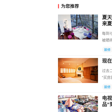
为您推荐
夏天
来夏
每到
被晒
装修
现在
过去
“买
装修
电视
品”