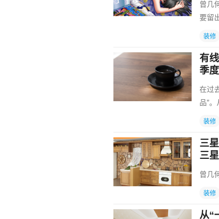
曾几
要留
装修
有线
季度
在过
品”
装修
三星
三星
曾几
装修
从“