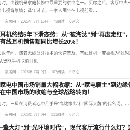
何时，电视机是家庭装修中最重要的家电之一。买房之后，客厅中央
出电视背景墙；逢年过节，一家人围坐在电视前看…
家居网
·
2026年 7月 16日
·
73
阅读
·
0评论
耳机终结5年下滑态势：从“被淘汰”到“再度走红”
有线耳机销售额同比增长20%！
去数年间，随着无线蓝牙技术的快速普及，有线耳机一度被视为“过时
。从智能手机取消耳机…
家居网
·
2026年 7月 9日
·
107
阅读
·
0评论
家电中国市场销量大幅收缩：从“家电霸主”到边缘
在中国市场的收缩与全球战略转向！
何时，三星在消费者心中几乎是“高端家电”和“国际大牌”的代名词。…
家居网
·
2026年 7月 9日
·
111
阅读
·
0评论
一盏大灯”到“光环境时代”，现代客厅流行什么灯？