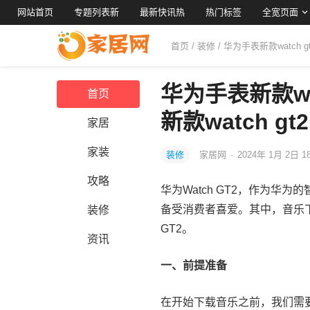
网站首页
专题列表新
最新快讯热
热门标签
全宽页面
首页
/
装修
/ 华为手表新款watch 
华为手表新款wa
首页
新款watch gt2
家居
家装
装修
家居网
·
2024年 1月 2日 1
攻略
华为Watch GT2，作为
备受消费者喜爱。其中，音乐下
装修
GT2。
资讯
一、前提准备
在开始下载音乐之前，我们需