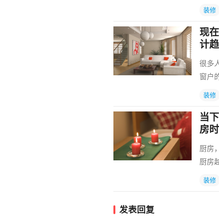
装修
现在
计趋
很多
窗户
装修
当下
房时
厨房
厨房
装修
发表回复