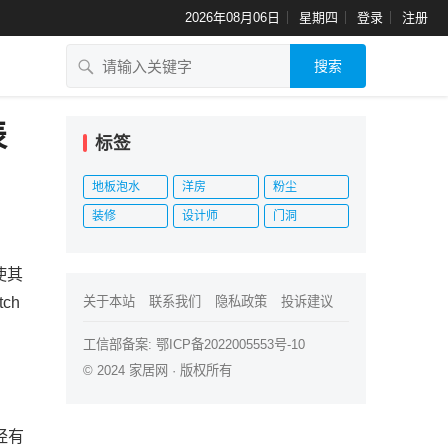
2026年08月06日
星期四
登录
注册
搜索
表
标签
地板泡水
洋房
粉尘
装修
设计师
门洞
使其
ch
关于本站
联系我们
隐私政策
投诉建议
工信部备案:
鄂ICP备2022005553号-10
© 2024
家居网
· 版权所有
经有