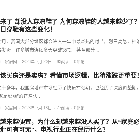
来了 却没人穿凉鞋了 为何穿凉鞋的人越来越少了
日穿鞋有这些变化！
七月，我国大部分地区都会进入一年中最炎热的时节。烈日高悬，柏
得发烫，许多城市连续多天突破35℃，甚至部分…
家居网
·
2026年 7月 20日
·
93
阅读
·
0评论
该买房还是卖房？看懂市场逻辑，比猜涨跌更重要
二十多年，我国房地产市场经历了快速扩张期，也经历了深度调整期
房就是稳赚”的普遍认…
家居网
·
2026年 7月 18日
·
77
阅读
·
0评论
越来越便宜，为什么却越来越没人买了？从“家庭
到“可有可无”，电视行业正在经历什么？