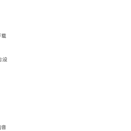
下载
;设
的音