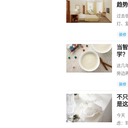
趋势
过去
灯、
装修
当智
学？
这几
旁边
装修
不只
是这
今天
虑：