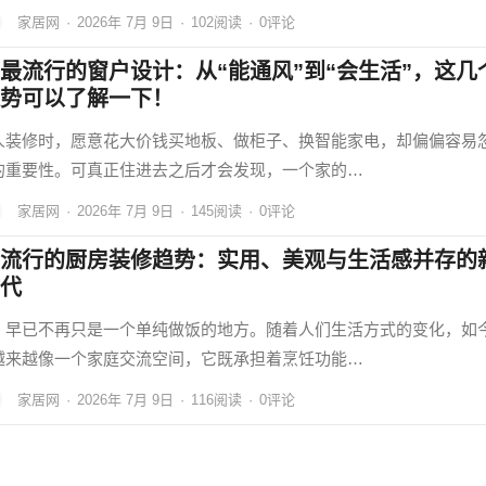
家居网
·
2026年 7月 9日
·
102
阅读
·
0评论
最流行的窗户设计：从“能通风”到“会生活”，这几
势可以了解一下！
人装修时，愿意花大价钱买地板、做柜子、换智能家电，却偏偏容易
的重要性。可真正住进去之后才会发现，一个家的…
家居网
·
2026年 7月 9日
·
145
阅读
·
0评论
流行的厨房装修趋势：实用、美观与生活感并存的
代
，早已不再只是一个单纯做饭的地方。随着人们生活方式的变化，如
越来越像一个家庭交流空间，它既承担着烹饪功能…
家居网
·
2026年 7月 9日
·
116
阅读
·
0评论