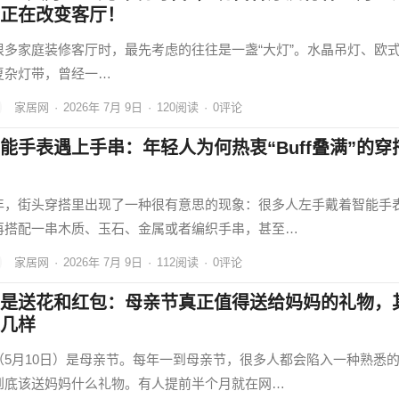
正在改变客厅！
很多家庭装修客厅时，最先考虑的往往是一盏“大灯”。水晶吊灯、欧
复杂灯带，曾经一…
家居网
·
2026年 7月 9日
·
120
阅读
·
0评论
能手表遇上手串：年轻人为何热衷“Buff叠满”的穿
年，街头穿搭里出现了一种很有意思的现象：很多人左手戴着智能手
再搭配一串木质、玉石、金属或者编织手串，甚至…
家居网
·
2026年 7月 9日
·
112
阅读
·
0评论
是送花和红包：母亲节真正值得送给妈妈的礼物，
几样
（5月10日）是母亲节。每年一到母亲节，很多人都会陷入一种熟悉
到底该送妈妈什么礼物。有人提前半个月就在网…