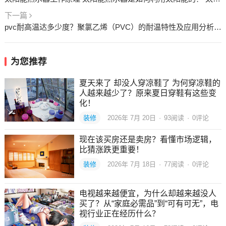
下一篇
pvc耐高温达多少度？聚氯乙烯（PVC）的耐温特性及应用分析 pvc耐高温达多少度
为您推荐
夏天来了 却没人穿凉鞋了 为何穿凉鞋的
人越来越少了？原来夏日穿鞋有这些变
化！
装修
2026年 7月 20日
·
93
阅读
·
0评论
现在该买房还是卖房？看懂市场逻辑，
比猜涨跌更重要！
装修
2026年 7月 18日
·
77
阅读
·
0评论
电视越来越便宜，为什么却越来越没人
买了？从“家庭必需品”到“可有可无”，电
视行业正在经历什么？