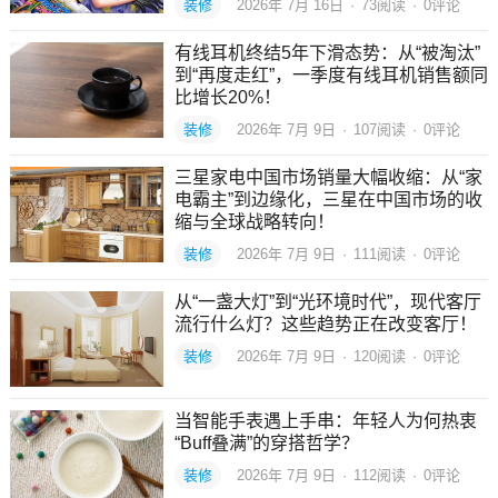
装修
2026年 7月 16日
·
73
阅读
·
0评论
有线耳机终结5年下滑态势：从“被淘汰”
到“再度走红”，一季度有线耳机销售额同
比增长20%！
装修
2026年 7月 9日
·
107
阅读
·
0评论
三星家电中国市场销量大幅收缩：从“家
电霸主”到边缘化，三星在中国市场的收
缩与全球战略转向！
装修
2026年 7月 9日
·
111
阅读
·
0评论
从“一盏大灯”到“光环境时代”，现代客厅
流行什么灯？这些趋势正在改变客厅！
装修
2026年 7月 9日
·
120
阅读
·
0评论
当智能手表遇上手串：年轻人为何热衷
“Buff叠满”的穿搭哲学？
装修
2026年 7月 9日
·
112
阅读
·
0评论