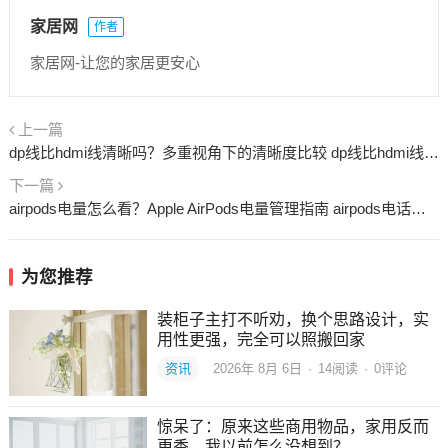
家居网
作者
家居网-让您的家居更安心
上一篇
dp线比hdmi线清晰吗？多重视角下的清晰度比较 dp线比hdmi线fps低
下一篇
airpods电量怎么看？Apple AirPods电量管理指南 airpods电话对方听不到自己的声音
为您推荐
装柜子主打不听劝，换个思路设计，实
用性更强，完全可以照搬回家
资讯
2026年 8月 6日
·
14
阅读
·
0评论
惊呆了：原来这些商用物品，家用反而
更香，我以前怎么没想到？