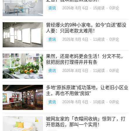
资讯
2026年 8月 6日
·
15
阅读
·
0评论
曾经爆火的9种小家电，如今“白送”都没
人要：只因老款太难用！
资讯
2026年 8月 6日
·
11
阅读
·
0评论
果然，还是老妈更会生活！分文不花，
就把厨房打理得井井有条
资讯
2026年 8月 6日
·
11
阅读
·
0评论
多地“原拆原建”成功落地，让老旧小区业
主，再也不用做“房奴”
资讯
2026年 8月 6日
·
10
阅读
·
0评论
被网友家的「衣帽间收纳」惊到了，打
开思路后，那叫一个实用！