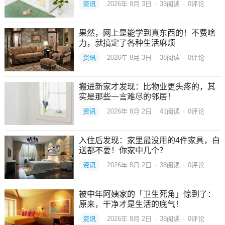
资讯
2026年 8月 3日
·
33
阅读
·
0评论
果然，网上是能学到真东西的！不费啥
力，就搞定了各种生活麻烦
资讯
2026年 8月 3日
·
38
阅读
·
0评论
搬进新家才发现：比物业更头疼的，其
实是那些一言难尽的邻居！
资讯
2026年 8月 2日
·
41
阅读
·
0评论
入住后发现：家里最没用的4件家具，白
送都不要！你家中几个？
资讯
2026年 8月 2日
·
38
阅读
·
0评论
被中年阿姨家的「卫生死角」惊到了：
原来，干净才是生活的底气！
资讯
2026年 8月 2日
·
38
阅读
·
0评论