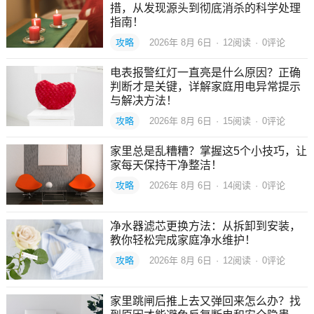
措，从发现源头到彻底消杀的科学处理
指南！
攻略
2026年 8月 6日
·
12
阅读
·
0评论
电表报警红灯一直亮是什么原因？正确
判断才是关键，详解家庭用电异常提示
与解决方法！
攻略
2026年 8月 6日
·
15
阅读
·
0评论
家里总是乱糟糟？掌握这5个小技巧，让
家每天保持干净整洁！
攻略
2026年 8月 6日
·
14
阅读
·
0评论
净水器滤芯更换方法：从拆卸到安装，
教你轻松完成家庭净水维护！
攻略
2026年 8月 6日
·
12
阅读
·
0评论
家里跳闸后推上去又弹回来怎么办？找