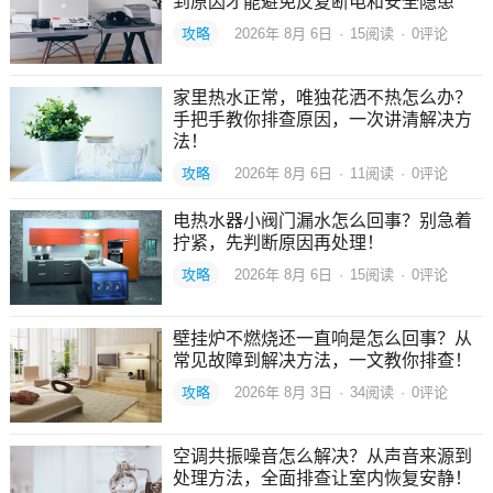
到原因才能避免反复断电和安全隐患
攻略
2026年 8月 6日
·
15
阅读
·
0评论
家里热水正常，唯独花洒不热怎么办？
手把手教你排查原因，一次讲清解决方
法！
攻略
2026年 8月 6日
·
11
阅读
·
0评论
电热水器小阀门漏水怎么回事？别急着
拧紧，先判断原因再处理！
攻略
2026年 8月 6日
·
15
阅读
·
0评论
壁挂炉不燃烧还一直响是怎么回事？从
常见故障到解决方法，一文教你排查！
攻略
2026年 8月 3日
·
34
阅读
·
0评论
空调共振噪音怎么解决？从声音来源到
处理方法，全面排查让室内恢复安静！