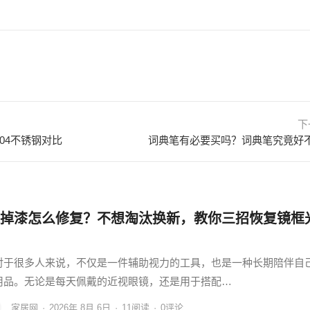
下
304不锈钢对比
词典笔有必要买吗？词典笔究竟好
掉漆怎么修复？不想淘汰换新，教你三招恢复镜框
对于很多人来说，不仅是一件辅助视力的工具，也是一种长期陪伴自
用品。无论是每天佩戴的近视眼镜，还是用于搭配…
家居网
·
2026年 8月 6日
·
11
阅读
·
0评论