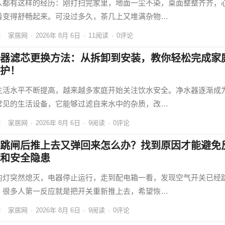
人都有这样的经历：刚打扫完家里，地面一尘不染，桌面整整齐齐，
着变得舒畅起来。可没过多久，茶几上又堆满杂物…
家居网
·
2026年 8月 6日
·
11
阅读
·
0评论
器滤芯更换方法：从拆卸到安装，教你轻松完成家
护！
生活水平不断提高，越来越多家庭开始关注饮水安全。净水器逐渐成
常见的生活设备，它能够过滤自来水中的杂质，改…
家居网
·
2026年 8月 6日
·
9
阅读
·
0评论
跳闸后推上去又弹回来怎么办？找到原因才能避免
和安全隐患
的灯突然熄灭，电器停止运行，走到配电箱一看，发现空气开关已经
。很多人第一反应就是把开关重新推上去，希望恢…
家居网
·
2026年 8月 6日
·
9
阅读
·
0评论