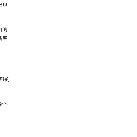
出现
机的
新率
足够的
卧室