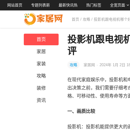
网站首页
专题列表新
最新快讯热
热门标签
全宽页面
首页
/
攻略
/ 投影机跟电视机哪
投影机跟电视
首页
评
家居
家装
攻略
家居网
·
2024年 1月 2日 1
攻略
在现代家庭娱乐中，投影机和
出决策之前，我们需要仔细考
装修
格、可移动性、使用寿命等方
资讯
一、画质比较
投影机：投影机能提供更大的