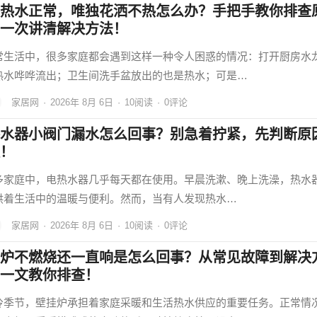
热水正常，唯独花洒不热怎么办？手把手教你排查
一次讲清解决方法！
常生活中，很多家庭都会遇到这样一种令人困惑的情况：打开厨房水
热水哗哗流出；卫生间洗手盆放出的也是热水；可是…
家居网
·
2026年 8月 6日
·
10
阅读
·
0评论
水器小阀门漏水怎么回事？别急着拧紧，先判断原
！
多家庭中，电热水器几乎每天都在使用。早晨洗漱、晚上洗澡，热水
供着生活中的温暖与便利。然而，当有人发现热水…
家居网
·
2026年 8月 6日
·
10
阅读
·
0评论
炉不燃烧还一直响是怎么回事？从常见故障到解决
一文教你排查！
冷季节，壁挂炉承担着家庭采暖和生活热水供应的重要任务。正常情