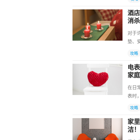
酒店
消杀
对于
垫、
攻略
电表
家庭
在日
表时
攻略
家里
洁！