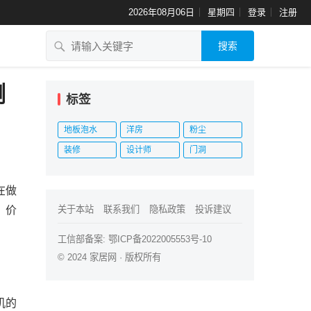
2026年08月06日
星期四
登录
注册
搜索
测
标签
地板泡水
洋房
粉尘
装修
设计师
门洞
在做
、价
关于本站
联系我们
隐私政策
投诉建议
工信部备案:
鄂ICP备2022005553号-10
© 2024
家居网
· 版权所有
机的