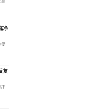
心情
庭净
为厨
反复
跳下