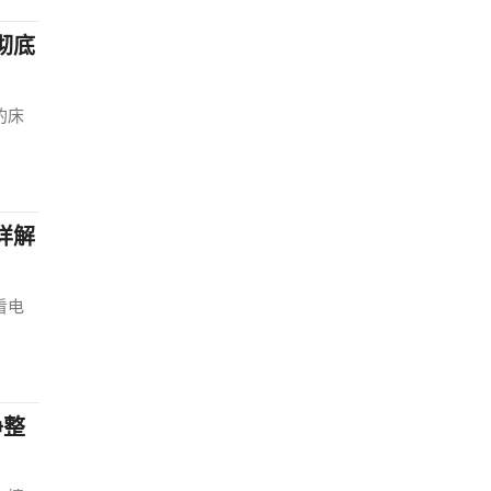
彻底
的床
详解
看电
净整