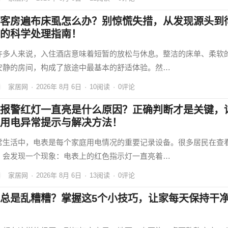
客房遍布床虱怎么办？别惊慌失措，从发现源头到
的科学处理指南！
许多人来说，入住酒店意味着短暂的放松与休息。整洁的床单、柔软
安静的房间，构成了旅途中最基本的舒适体验。然…
家居网
·
2026年 8月 6日
·
10
阅读
·
0评论
报警红灯一直亮是什么原因？正确判断才是关键，
用电异常提示与解决方法！
常生活中，电表是每个家庭用电情况的重要记录设备。很多居民在查
，会发现一个现象：电表上的红色指示灯一直亮着…
家居网
·
2026年 8月 6日
·
13
阅读
·
0评论
总是乱糟糟？掌握这5个小技巧，让家每天保持干