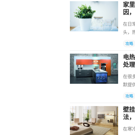
家里
因，
在日
头，
攻略
电热
处理
在很
默提
攻略
壁挂
法，
在寒