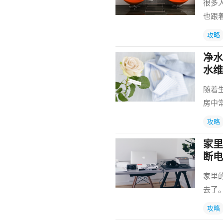
很多
也跟
攻略
净水
水维
随着
房中
攻略
家里
断电
家里
去了
攻略