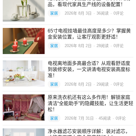
品，看现代家具生产线的设备配置！
家居
2026年 8月 3日
·
36
阅读
·
0评论
65寸电视挂墙最佳高度是多少？掌握黄
金安装位置，让客厅观影更舒适！
家居
2026年 8月 2日
·
28
阅读
·
0评论
电视离地面多高最合适？从观看舒适度
到装修安装，一文讲清电视安装高度标
准！
家居
2026年 8月 2日
·
29
阅读
·
0评论
原来洗衣机还有这么多作用！解锁家庭
清洁“全能助手”的隐藏技能，让生活更轻
松！
家居
2026年 7月 31日
·
45
阅读
·
0评论
净水器滤芯安装顺序详解：装对滤芯，