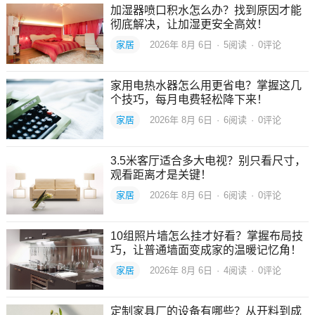
加湿器喷口积水怎么办？找到原因才能
彻底解决，让加湿更安全高效！
家居
2026年 8月 6日
·
5
阅读
·
0评论
家用电热水器怎么用更省电？掌握这几
个技巧，每月电费轻松降下来！
家居
2026年 8月 6日
·
6
阅读
·
0评论
3.5米客厅适合多大电视？别只看尺寸，
观看距离才是关键！
家居
2026年 8月 6日
·
6
阅读
·
0评论
10组照片墙怎么挂才好看？掌握布局技
巧，让普通墙面变成家的温暖记忆角！
家居
2026年 8月 6日
·
4
阅读
·
0评论
定制家具厂的设备有哪些？从开料到成