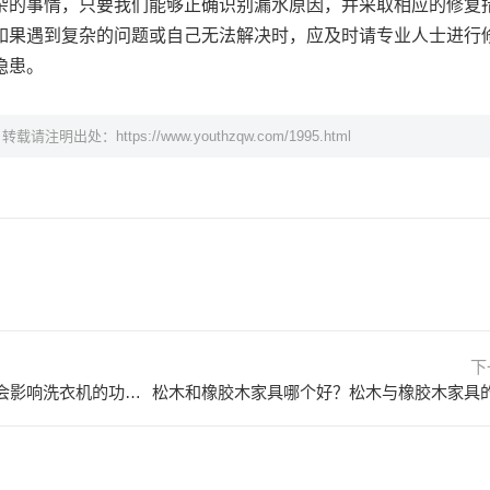
杂的事情，只要我们能够正确识别漏水原因，并采取相应的修复
如果遇到复杂的问题或自己无法解决时，应及时请专业人士进行
隐患。
，转载请注明出处：
https://www.youthzqw.com/1995.html
下
洗衣机功率一般多大？什么因素会影响洗衣机的功率？ 洗衣机功率一般多少千瓦
松木和橡胶木家具哪个好？松木与橡胶木家具