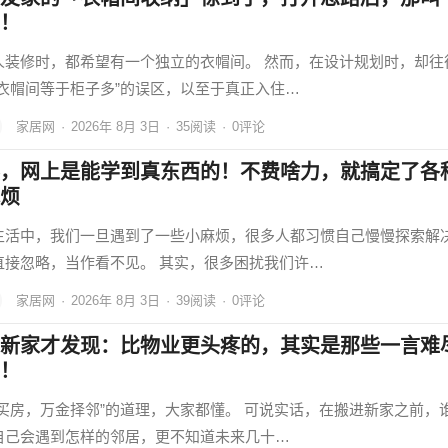
！
人装修时，都希望有一个独立的衣帽间。 然而，在设计规划时，却往
“衣帽间等于柜子多”的误区，以至于真正入住…
家居网
·
2026年 8月 3日
·
35
阅读
·
0评论
，网上是能学到真东西的！不费啥力，就搞定了各
烦
生活中，我们一旦遇到了一些小麻烦，很多人都习惯自己慢慢探索解
直接忽略，当作看不见。 其实，很多困扰我们许…
家居网
·
2026年 8月 3日
·
39
阅读
·
0评论
新家才发现：比物业更头疼的，其实是那些一言难
！
金买房，万金择邻”的道理，大家都懂。 可说实话，在搬进新家之前，
自己会遇到怎样的邻居，更不知道未来几十…