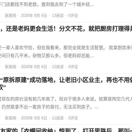
下门店都找不到老款，直到我去到了一个城乡结…
家居网
·
2026年 8月 6日
·
13
阅读
·
0评论
，还是老妈更会生活！分文不花，就把厨房打理得
老一辈人喜欢节俭，但在我看来，那完全就是生活智慧。 就拿厨房来
空间只有几平米，杂物又那么多，但老妈却总能…
家居网
·
2026年 8月 6日
·
12
阅读
·
0评论
“原拆原建”成功落地，让老旧小区业主，再也不用
奴”
说现在的房价没有前几年高了，但对于很多人来说，就算是掏空几代
，仍然是拿不出一套房子的首付，无法买到房子。…
家居网
·
2026年 8月 6日
·
11
阅读
·
0评论
友家的「衣帽间收纳」惊到了，打开思路后，那叫