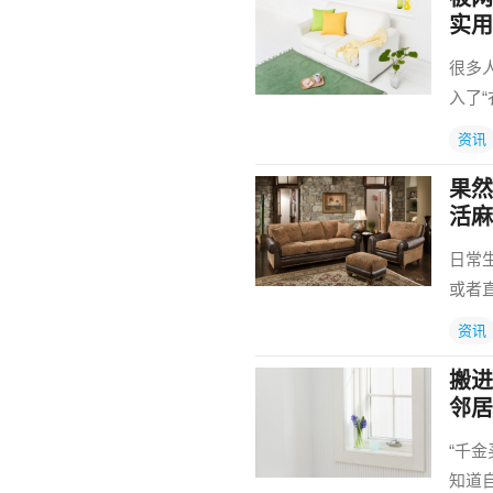
实用
很多
入了
资讯
果然
活麻
日常
或者
资讯
搬进
邻居
“千
知道