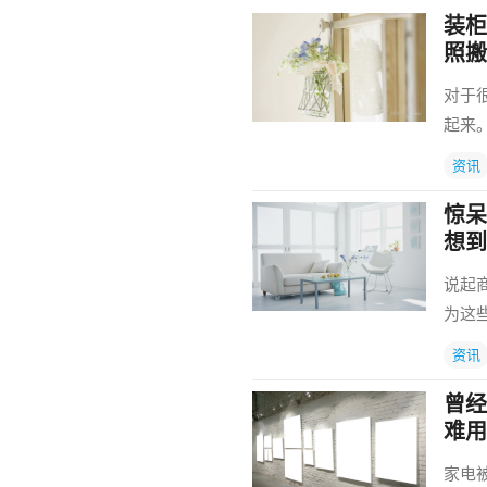
装柜
照搬
对于
起来
资讯
惊呆
想到
说起
为这
资讯
曾经
难用
家电