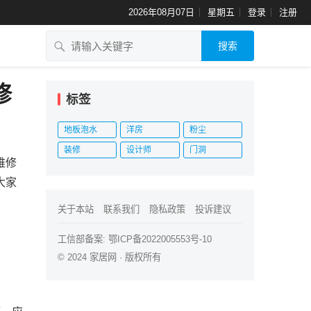
2026年08月07日
星期五
登录
注册
搜索
修
标签
地板泡水
洋房
粉尘
装修
设计师
门洞
维修
大家
关于本站
联系我们
隐私政策
投诉建议
工信部备案:
鄂ICP备2022005553号-10
© 2024
家居网
· 版权所有