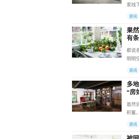
家线
资讯
果然
有条
都说
明明
资讯
多地
“房
虽然
积蓄
资讯
被网