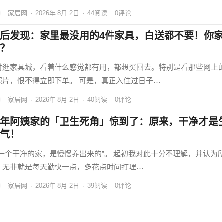
家居网
·
2026年 8月 2日
·
44
阅读
·
0评论
后发现：家里最没用的4件家具，白送都不要！你
？
时逛家具城，看着什么感觉都有用，都想买回去。特别是看那些网上
照片，恨不得立即下单。 可是，真正入住过日子…
家居网
·
2026年 8月 2日
·
40
阅读
·
0评论
年阿姨家的「卫生死角」惊到了：原来，干净才是
气！
“一个干净的家，是慢慢养出来的”。 起初我对此十分不理解，并认为
，无非就是每天勤快一点，多花点时间打理…
家居网
·
2026年 8月 2日
·
39
阅读
·
0评论