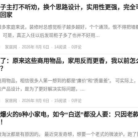
子主打不听劝，换个思路设计，实用性更强，完全
回家
很多家庭来说，装修时总感觉柜子越多越好，个个通顶，恨不得把墙
。 可是，真正入住以后发现柜子多了也并不好用…
家居网
·
2026年 8月 6日
·
14
阅读
·
0评论
了：原来这些商用物品，家用反而更香，我以前怎
？
商用物品，相信很多人第一想到的都是“廉价”和“质量差”。 可实际上
些产品设计，是为了更好解决实际问题，…
家居网
·
2026年 8月 6日
·
15
阅读
·
0评论
爆火的9种小家电，如今“白送”都没人要：只因老
！
被淘汰都是有原因的。 最近突发奇想，想要一个老式的微波炉。跑了