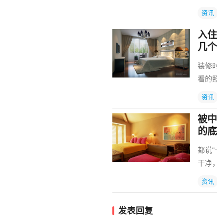
资讯
入住
几个
装修
看的
资讯
被中
的底
都说
干净
资讯
发表回复