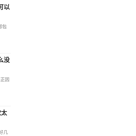
可以
都包
么没
，正因
款太
好几