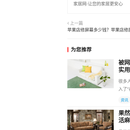
家居网-让您的家居更安心
上一篇
为您推荐
被网
实用
很多
入了
资讯
果然
活麻