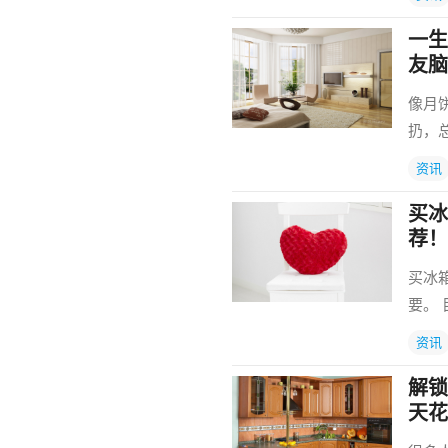
一生
友脑
像月
扔，
资讯
买冰
荐！
买冰
要。
资讯
解锁
天花