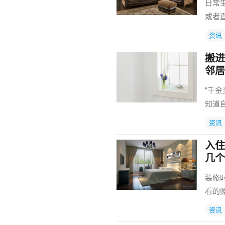
日常
或者
资讯
搬进
邻居
“千
知道
资讯
入住
几个
装修
看的
资讯