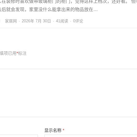
人在装修时喜欢做带玻璃柜门的柜门，觉得这样上档次，还好看。 但
去后就会发现，家里没什么能拿出来的物品放在…
家居网
·
2026年 7月 30日
·
41
阅读
·
0评论
填项已用
*
标注
显示名称
*