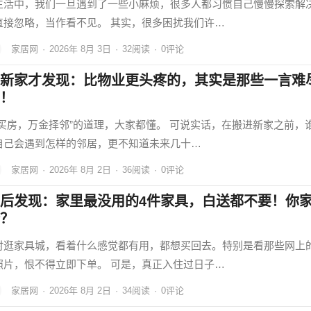
生活中，我们一旦遇到了一些小麻烦，很多人都习惯自己慢慢探索解
直接忽略，当作看不见。 其实，很多困扰我们许…
家居网
·
2026年 8月 3日
·
32
阅读
·
0评论
新家才发现：比物业更头疼的，其实是那些一言难
！
金买房，万金择邻”的道理，大家都懂。 可说实话，在搬进新家之前，
自己会遇到怎样的邻居，更不知道未来几十…
家居网
·
2026年 8月 2日
·
36
阅读
·
0评论
后发现：家里最没用的4件家具，白送都不要！你
？
时逛家具城，看着什么感觉都有用，都想买回去。特别是看那些网上
照片，恨不得立即下单。 可是，真正入住过日子…
家居网
·
2026年 8月 2日
·
34
阅读
·
0评论