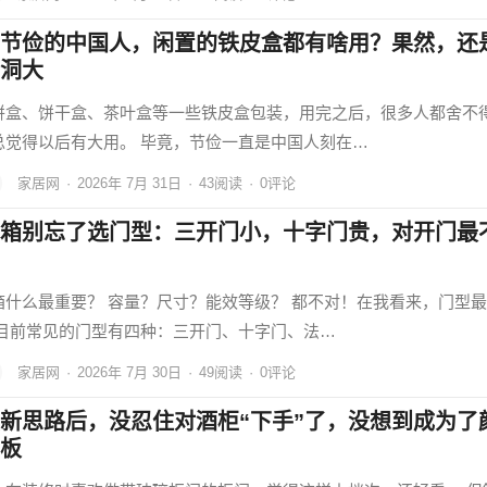
节俭的中国人，闲置的铁皮盒都有啥用？果然，还
洞大
饼盒、饼干盒、茶叶盒等一些铁皮盒包装，用完之后，很多人都舍不
总觉得以后有大用。 毕竟，节俭一直是中国人刻在…
家居网
·
2026年 7月 31日
·
43
阅读
·
0评论
箱别忘了选门型：三开门小，十字门贵，对开门最
箱什么最重要？ 容量？尺寸？能效等级？ 都不对！在我看来，门型
 目前常见的门型有四种：三开门、十字门、法…
家居网
·
2026年 7月 30日
·
49
阅读
·
0评论
新思路后，没忍住对酒柜“下手”了，没想到成为了
板