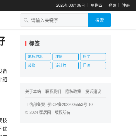
2026年08月06日
星期四
登录
注册
搜索
好
标签
地板泡水
洋房
粉尘
装修
设计师
门洞
设备
介绍
关于本站
联系我们
隐私政策
投诉建议
工信部备案:
鄂ICP备2022005553号-10
© 2024
家居网
· 版权所有
变技
下优