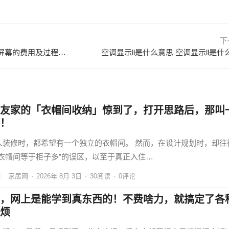
下
苹果店修屏幕多少钱？苹果店修屏幕的费用及过程详解 苹果手机修屏幕大概多少钱
空调显示ll是什么意思 空调显示ll是什
友家的「衣帽间收纳」惊到了，打开思路后，那叫
！
人装修时，都希望有一个独立的衣帽间。 然而，在设计规划时，却往
“衣帽间等于柜子多”的误区，以至于真正入住…
家居网
·
2026年 8月 3日
·
30
阅读
·
0评论
，网上是能学到真东西的！不费啥力，就搞定了各
烦