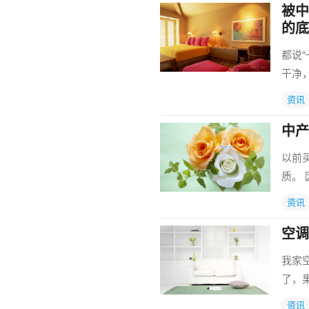
被中
的底
都说
干净
资讯
中产
以前
质。
资讯
空调
我家
了，
资讯