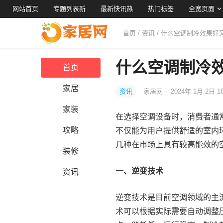
网站首页
专题列表新
最新快讯热
热门标签
全宽页面
首页
/
资讯
/ 什么空调制冷效果好
什么空调制冷
首页
家居
资讯
家居网
·
2024年 1月 2日 1
家装
在选择空调设备时，消费者通
攻略
不仅能为用户提供舒适的室内
几种在市场上具有较高能效的
装修
一、逆变技术
资讯
逆变技术是目前空调领域的主
术可以根据实际需要自动调整