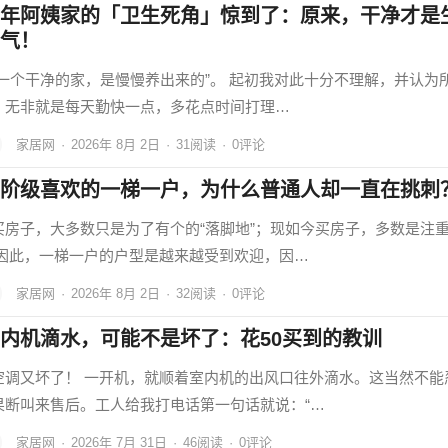
年阿姨家的「卫生死角」惊到了：原来，干净才是
气！
“一个干净的家，是慢慢养出来的”。 起初我对此十分不理解，并认为
，无非就是每天勤快一点，多花点时间打理…
家居网
·
2026年 8月 2日
·
31
阅读
·
0评论
阶级喜欢的一梯一户，为什么普通人却一直在挑刺
买房子，大多数只是为了有个的“落脚地”；现如今买房子，多数是注
 因此，一梯一户的户型是越来越受到欢迎，因…
家居网
·
2026年 8月 2日
·
32
阅读
·
0评论
内机滴水，可能不是坏了：花50买到的教训
空调又坏了！ 一开机，就顺着室内机的出风口往外滴水。这当然不能
果断叫来售后。工人给我打电话第一句话就说：“…
家居网
·
2026年 7月 31日
·
46
阅读
·
0评论