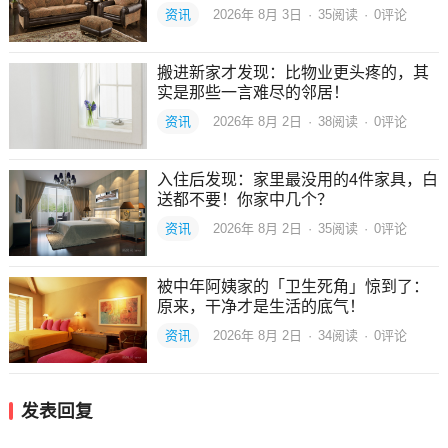
资讯
2026年 8月 3日
·
35
阅读
·
0评论
搬进新家才发现：比物业更头疼的，其
实是那些一言难尽的邻居！
资讯
2026年 8月 2日
·
38
阅读
·
0评论
入住后发现：家里最没用的4件家具，白
送都不要！你家中几个？
资讯
2026年 8月 2日
·
35
阅读
·
0评论
被中年阿姨家的「卫生死角」惊到了：
原来，干净才是生活的底气！
资讯
2026年 8月 2日
·
34
阅读
·
0评论
发表回复