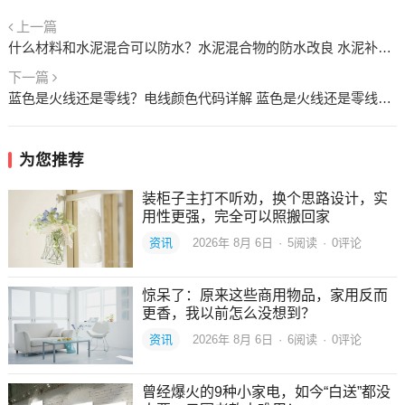
上一篇
什么材料和水泥混合可以防水？水泥混合物的防水改良 水泥补漏用什么材料
下一篇
蓝色是火线还是零线？电线颜色代码详解 蓝色是火线还是零线白色是火线呢
为您推荐
装柜子主打不听劝，换个思路设计，实
用性更强，完全可以照搬回家
资讯
2026年 8月 6日
·
5
阅读
·
0评论
惊呆了：原来这些商用物品，家用反而
更香，我以前怎么没想到？
资讯
2026年 8月 6日
·
6
阅读
·
0评论
曾经爆火的9种小家电，如今“白送”都没