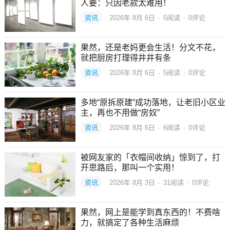
人要：只因老款太难用！
资讯
2026年 8月 6日
·
5
阅读
·
0评论
果然，还是老妈更会生活！分文不花，
就把厨房打理得井井有条
资讯
2026年 8月 6日
·
5
阅读
·
0评论
多地“原拆原建”成功落地，让老旧小区业
主，再也不用做“房奴”
资讯
2026年 8月 6日
·
6
阅读
·
0评论
被网友家的「衣帽间收纳」惊到了，打
开思路后，那叫一个实用！
资讯
2026年 8月 3日
·
31
阅读
·
0评论
果然，网上是能学到真东西的！不费啥
力，就搞定了各种生活麻烦