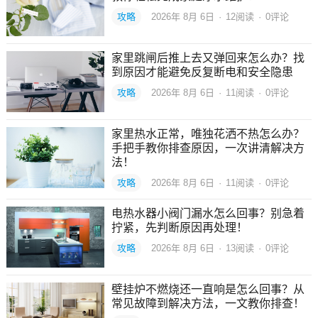
攻略
2026年 8月 6日
·
12
阅读
·
0评论
家里跳闸后推上去又弹回来怎么办？找
到原因才能避免反复断电和安全隐患
攻略
2026年 8月 6日
·
11
阅读
·
0评论
家里热水正常，唯独花洒不热怎么办？
手把手教你排查原因，一次讲清解决方
法！
攻略
2026年 8月 6日
·
11
阅读
·
0评论
电热水器小阀门漏水怎么回事？别急着
拧紧，先判断原因再处理！
攻略
2026年 8月 6日
·
13
阅读
·
0评论
壁挂炉不燃烧还一直响是怎么回事？从
常见故障到解决方法，一文教你排查！