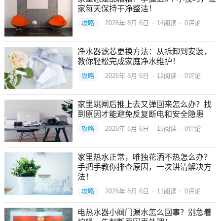
家每天保持干净整洁！
攻略
2026年 8月 6日
·
14
阅读
·
0评论
净水器滤芯更换方法：从拆卸到安装，
教你轻松完成家庭净水维护！
攻略
2026年 8月 6日
·
12
阅读
·
0评论
家里跳闸后推上去又弹回来怎么办？找
到原因才能避免反复断电和安全隐患
攻略
2026年 8月 6日
·
15
阅读
·
0评论
家里热水正常，唯独花洒不热怎么办？
手把手教你排查原因，一次讲清解决方
法！
攻略
2026年 8月 6日
·
11
阅读
·
0评论
电热水器小阀门漏水怎么回事？别急着