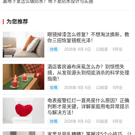
盖地下室怎么做防水？地下室防水设计与实施
为您推荐
眼镜掉漆怎么修复？不想淘汰换新，教
你三招恢复镜框光泽！
攻略
2026年 8月 6日
·
13
阅读
·
0评论
酒店客房遍布床虱怎么办？别惊慌失
措，从发现源头到彻底消杀的科学处理
指南！
攻略
2026年 8月 6日
·
12
阅读
·
0评论
电表报警红灯一直亮是什么原因？正确
判断才是关键，详解家庭用电异常提示
与解决方法！
攻略
2026年 8月 6日
·
15
阅读
·
0评论
家里总是乱糟糟？掌握这5个小技巧，让