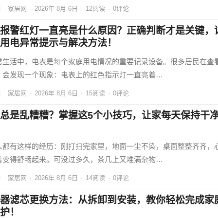
家居网
·
2026年 8月 6日
·
12
阅读
·
0评论
报警红灯一直亮是什么原因？正确判断才是关键，
用电异常提示与解决方法！
常生活中，电表是每个家庭用电情况的重要记录设备。很多居民在查
，会发现一个现象：电表上的红色指示灯一直亮着…
家居网
·
2026年 8月 6日
·
15
阅读
·
0评论
总是乱糟糟？掌握这5个小技巧，让家每天保持干
人都有这样的经历：刚打扫完家里，地面一尘不染，桌面整整齐齐，
着变得舒畅起来。可没过多久，茶几上又堆满杂物…
家居网
·
2026年 8月 6日
·
14
阅读
·
0评论
器滤芯更换方法：从拆卸到安装，教你轻松完成家
护！