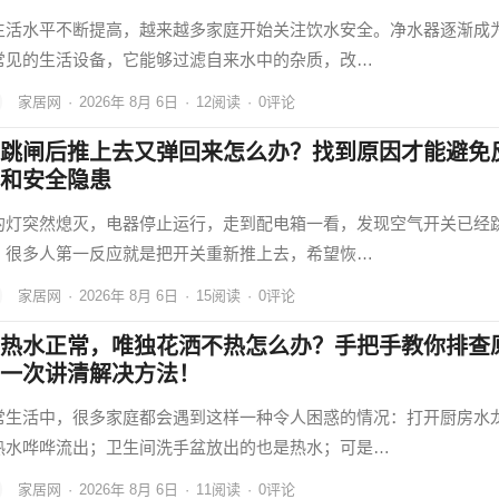
生活水平不断提高，越来越多家庭开始关注饮水安全。净水器逐渐成
常见的生活设备，它能够过滤自来水中的杂质，改…
家居网
·
2026年 8月 6日
·
12
阅读
·
0评论
跳闸后推上去又弹回来怎么办？找到原因才能避免
和安全隐患
的灯突然熄灭，电器停止运行，走到配电箱一看，发现空气开关已经
。很多人第一反应就是把开关重新推上去，希望恢…
家居网
·
2026年 8月 6日
·
15
阅读
·
0评论
热水正常，唯独花洒不热怎么办？手把手教你排查
一次讲清解决方法！
常生活中，很多家庭都会遇到这样一种令人困惑的情况：打开厨房水
热水哗哗流出；卫生间洗手盆放出的也是热水；可是…
家居网
·
2026年 8月 6日
·
11
阅读
·
0评论