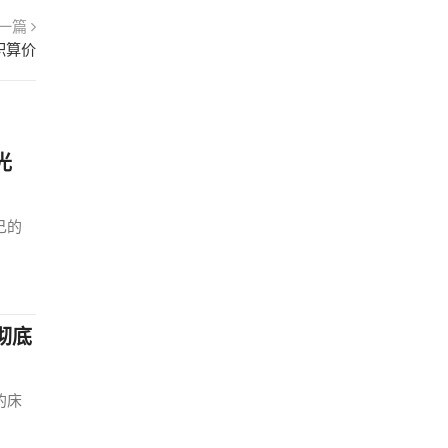
一篇
积算价
光
己的
彻底
的床