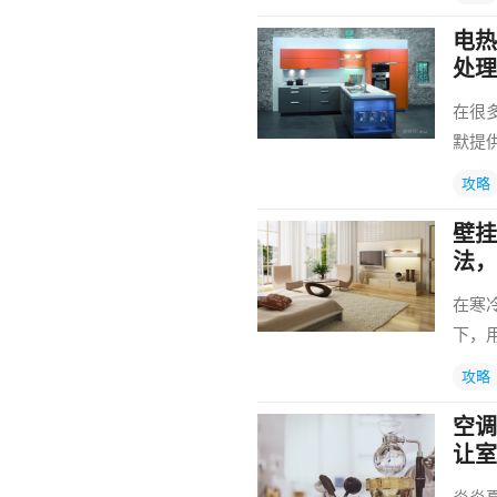
电热
处理
在很
默提
攻略
壁挂
法，
在寒
下，
攻略
空调
让室