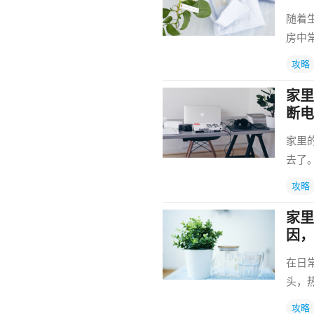
随着
房中
攻略
家里
断电
家里
去了
攻略
家里
因，
在日
头，
攻略