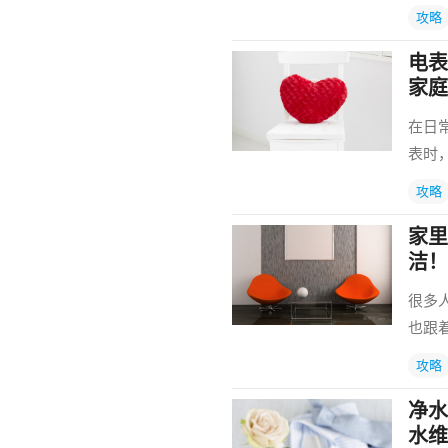
攻略
电表
家庭
在日
表时
攻略
家里
洁！
很多
也跟
攻略
净水
水维