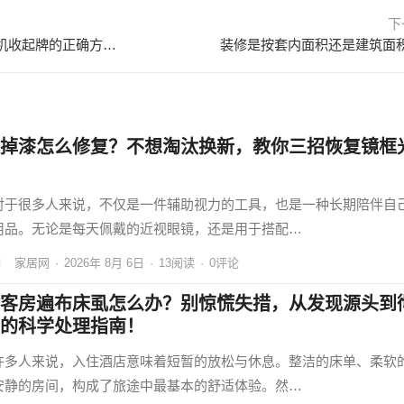
下
麻将机怎么收起所有的牌？麻将机收起牌的正确方法及注意事项 麻将机怎么收起所有的牌
装修是按套内面积还是建筑面
掉漆怎么修复？不想淘汰换新，教你三招恢复镜框
对于很多人来说，不仅是一件辅助视力的工具，也是一种长期陪伴自
用品。无论是每天佩戴的近视眼镜，还是用于搭配…
家居网
·
2026年 8月 6日
·
13
阅读
·
0评论
客房遍布床虱怎么办？别惊慌失措，从发现源头到
的科学处理指南！
许多人来说，入住酒店意味着短暂的放松与休息。整洁的床单、柔软
安静的房间，构成了旅途中最基本的舒适体验。然…