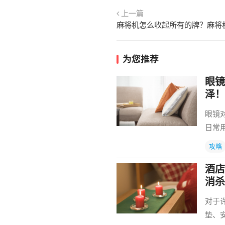
上一篇
为您推荐
眼镜
泽！
眼镜
日常
攻略
酒店
消杀
对于
垫、