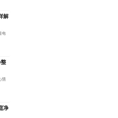
详解
看电
净整
心情
庭净