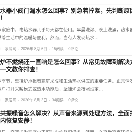
水器小阀门漏水怎么回事？别急着拧紧，先判断原
！
多家庭中，电热水器几乎每天都在使用。早晨洗漱、晚上洗澡，热水
供着生活中的温暖与便利。然而，当有人发现热水…
家居网
·
2026年 8月 6日
·
15
阅读
·
0评论
炉不燃烧还一直响是怎么回事？从常见故障到解决
一文教你排查！
冷季节，壁挂炉承担着家庭采暖和生活热水供应的重要任务。正常情
用户打开采暖模式或热水功能后，壁挂炉会按照设定…
家居网
·
2026年 8月 3日
·
34
阅读
·
0评论
共振噪音怎么解决？从声音来源到处理方法，全面
内恢复安静！