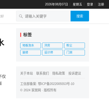
2026年08月07日
星期五
登录
注册
搜索
果好
、
标签
水
地板泡水
洋房
粉尘
装修
设计师
门洞
关于本站
联系我们
隐私政策
投诉建议
不仅
省
工信部备案:
鄂ICP备2022005553号-10
© 2024
家居网
· 版权所有