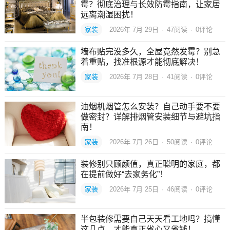
霉？彻底治理与长效防霉指南，让家居
远离潮湿困扰！
家装
2026年 7月 29日
·
47
阅读
·
0评论
墙布贴完没多久，全屋竟然发霉？别急
着重贴，找准根源才能彻底解决！
家装
2026年 7月 28日
·
41
阅读
·
0评论
油烟机烟管怎么安装？自己动手要不要
做密封？详解排烟管安装细节与避坑指
南！
家装
2026年 7月 26日
·
50
阅读
·
0评论
装修别只顾颜值，真正聪明的家庭，都
在提前做好“去家务化”！
家装
2026年 7月 25日
·
46
阅读
·
0评论
半包装修需要自己天天看工地吗？搞懂
这几点，才能真正省心又省钱！