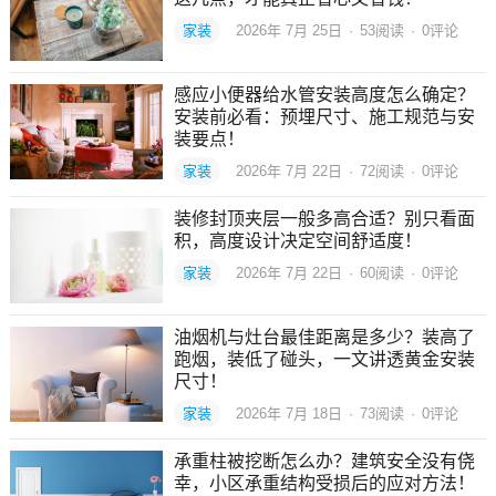
家装
2026年 7月 25日
·
53
阅读
·
0评论
感应小便器给水管安装高度怎么确定？
安装前必看：预埋尺寸、施工规范与安
装要点！
家装
2026年 7月 22日
·
72
阅读
·
0评论
装修封顶夹层一般多高合适？别只看面
积，高度设计决定空间舒适度！
家装
2026年 7月 22日
·
60
阅读
·
0评论
油烟机与灶台最佳距离是多少？装高了
跑烟，装低了碰头，一文讲透黄金安装
尺寸！
家装
2026年 7月 18日
·
73
阅读
·
0评论
承重柱被挖断怎么办？建筑安全没有侥
幸，小区承重结构受损后的应对方法！