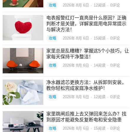
攻略
2026年 8月 6日
·
12
阅读
·
0评论
电表报警红灯一直亮是什么原因？正确
判断才是关键，详解家庭用电异常提示
与解决方法！
攻略
2026年 8月 6日
·
15
阅读
·
0评论
家里总是乱糟糟？掌握这5个小技巧，让
家每天保持干净整洁！
攻略
2026年 8月 6日
·
14
阅读
·
0评论
净水器滤芯更换方法：从拆卸到安装，
教你轻松完成家庭净水维护！
攻略
2026年 8月 6日
·
12
阅读
·
0评论
家里跳闸后推上去又弹回来怎么办？找
到原因才能避免反复断电和安全隐患
攻略
2026年 8月 6日
·
15
阅读
·
0评论