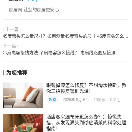
家居网-让您的家居更安心
上一篇
45度弯头怎么量尺寸？如何测量45度弯头的尺寸 45度弯头怎么量中心
下一篇
吊扇电容接线方法 吊扇电容怎么接线？ 电扇线路图及接法
为您推荐
眼镜掉漆怎么修复？不想淘汰换新，教
你三招恢复镜框光泽！
攻略
2026年 8月 6日
·
13
阅读
·
0评论
酒店客房遍布床虱怎么办？别惊慌失
措，从发现源头到彻底消杀的科学处理
指南！