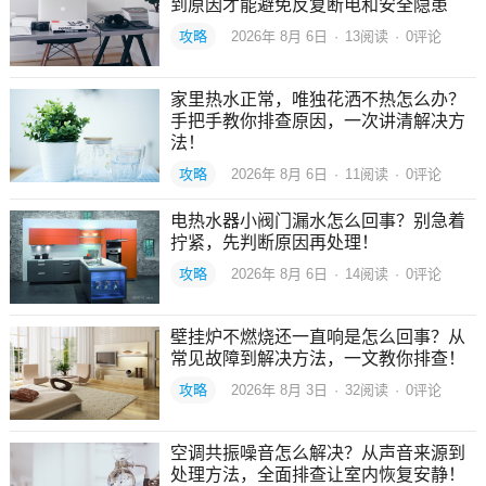
到原因才能避免反复断电和安全隐患
攻略
2026年 8月 6日
·
13
阅读
·
0评论
家里热水正常，唯独花洒不热怎么办？
手把手教你排查原因，一次讲清解决方
法！
攻略
2026年 8月 6日
·
11
阅读
·
0评论
电热水器小阀门漏水怎么回事？别急着
拧紧，先判断原因再处理！
攻略
2026年 8月 6日
·
14
阅读
·
0评论
壁挂炉不燃烧还一直响是怎么回事？从
常见故障到解决方法，一文教你排查！
攻略
2026年 8月 3日
·
32
阅读
·
0评论
空调共振噪音怎么解决？从声音来源到
处理方法，全面排查让室内恢复安静！