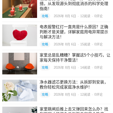
措，从发现源头到彻底消杀的科学处理
指南！
攻略
2026年 8月 6日
·
12
阅读
·
0评论
电表报警红灯一直亮是什么原因？正确
判断才是关键，详解家庭用电异常提示
与解决方法！
攻略
2026年 8月 6日
·
15
阅读
·
0评论
家里总是乱糟糟？掌握这5个小技巧，让
家每天保持干净整洁！
攻略
2026年 8月 6日
·
14
阅读
·
0评论
净水器滤芯更换方法：从拆卸到安装，
教你轻松完成家庭净水维护！
攻略
2026年 8月 6日
·
12
阅读
·
0评论
家里跳闸后推上去又弹回来怎么办？找