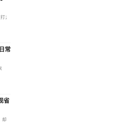
敲打；
日常
衣
现省
，却