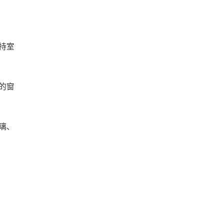
持室
的窗
璃、