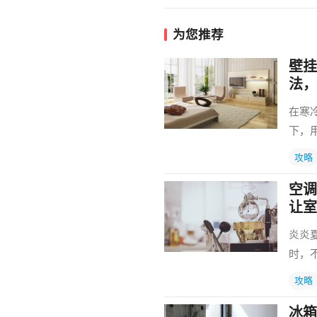
为您推荐
壁挂
法，
在寒
下，
攻略
空调
让室
炎炎
时，
攻略
冰箱