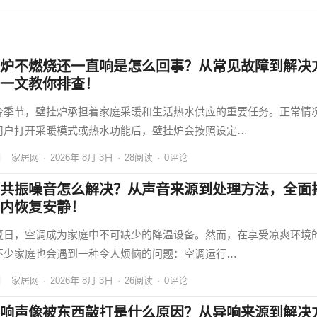
炉不燃烧还一直响是怎么回事？从常见故障到解决
一文教你排查！
冷季节，壁挂炉承担着家庭采暖和生活热水供应的重要任务。正常情
用户打开采暖模式或热水功能后，壁挂炉会按照设定…
家居网
·
2026年 8月 3日
·
28
阅读
·
0评论
共振噪音怎么解决？从声音来源到处理方法，全面
内恢复安静！
夏日，空调成为家庭中不可缺少的降温设备。然而，在享受凉爽环境
不少家庭也会遇到一种令人烦恼的问题：空调运行…
家居网
·
2026年 8月 3日
·
26
阅读
·
0评论
响声像被东西敲打是什么原因？从异响来源到解决