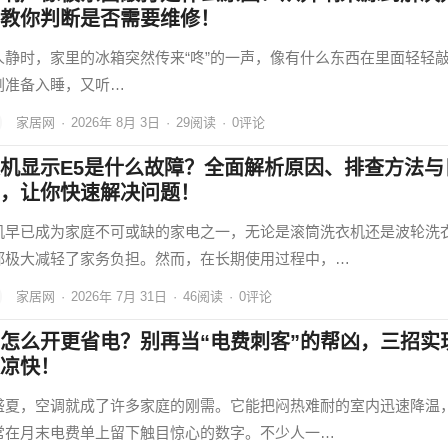
教你判断是否需要维修！
人静时，家里的冰箱突然传来“咚”的一声，像有什么东西在里面轻轻
刚准备入睡，又听…
家居网
·
2026年 8月 3日
·
29
阅读
·
0评论
机显示E5是什么故障？全面解析原因、排查方法与
，让你快速解决问题！
机早已成为家庭不可或缺的家电之一，无论是滚筒洗衣机还是波轮洗
都极大减轻了家务负担。然而，在长期使用过程中，…
家居网
·
2026年 7月 31日
·
46
阅读
·
0评论
怎么开更省电？别再当“电费刺客”的帮凶，三招实
凉快！
盛夏，空调就成了许多家庭的刚需。它能把闷热难耐的室内迅速降温
常在月末电费单上留下触目惊心的数字。不少人一…