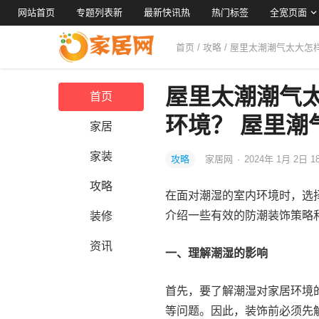
网站首页
专题列表新
最新快讯热
热门标签
全宽页面
首页
/
攻略
/ 屋里太潮潮气太大
屋里太潮潮气
首页
环境？ 屋里潮
家居
家装
攻略
家居网
·
2024年 1月 2日 1
攻略
在面对潮湿的室内环境时，选
介绍一些有效的防潮装饰策略
装修
资讯
一、理解潮湿的影响
首先，要了解潮湿对家居环境
等问题。因此，装饰前必须先