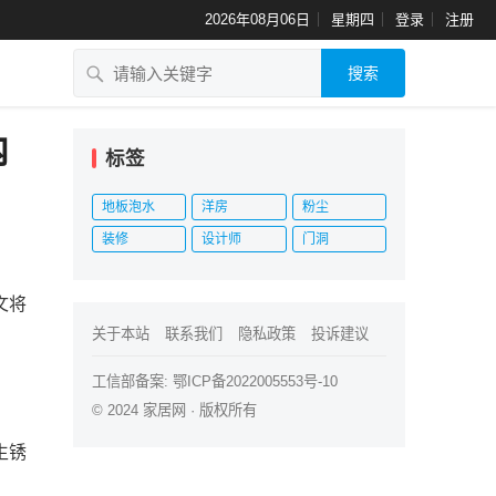
2026年08月06日
星期四
登录
注册
搜索
内
标签
地板泡水
洋房
粉尘
装修
设计师
门洞
文将
关于本站
联系我们
隐私政策
投诉建议
工信部备案:
鄂ICP备2022005553号-10
© 2024
家居网
· 版权所有
生锈