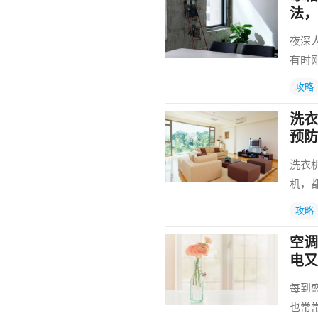
法，
夜深
有时
攻略
洗衣
预防
洗衣
机，
攻略
空调
电又
每到
也常