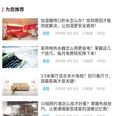
为您推荐
加湿器喷口积水怎么办？找到原因才能
彻底解决，让加湿更安全高效！
家居
2026年 8月 6日
·
17
阅读
·
0评论
家用电热水器怎么用更省电？掌握这几
个技巧，每月电费轻松降下来！
家居
2026年 8月 6日
·
11
阅读
·
0评论
3.5米客厅适合多大电视？别只看尺寸，
观看距离才是关键！
家居
2026年 8月 6日
·
12
阅读
·
0评论
10组照片墙怎么挂才好看？掌握布局技
巧，让普通墙面变成家的温暖记忆角！