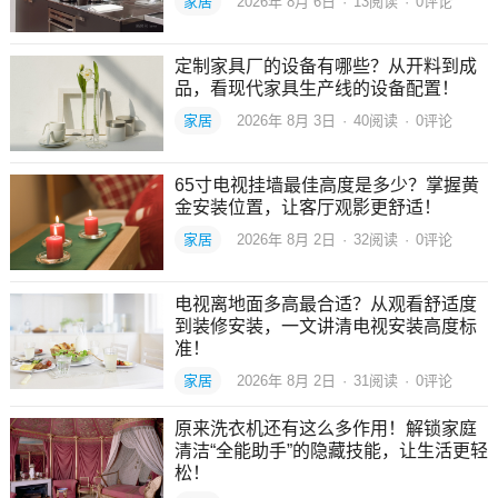
家居
2026年 8月 6日
·
13
阅读
·
0评论
定制家具厂的设备有哪些？从开料到成
品，看现代家具生产线的设备配置！
家居
2026年 8月 3日
·
40
阅读
·
0评论
65寸电视挂墙最佳高度是多少？掌握黄
金安装位置，让客厅观影更舒适！
家居
2026年 8月 2日
·
32
阅读
·
0评论
电视离地面多高最合适？从观看舒适度
到装修安装，一文讲清电视安装高度标
准！
家居
2026年 8月 2日
·
31
阅读
·
0评论
原来洗衣机还有这么多作用！解锁家庭
清洁“全能助手”的隐藏技能，让生活更轻
松！