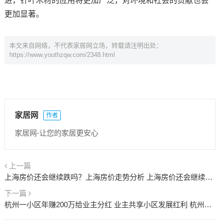
进，针叶木材的应用将更加广泛，对环境和社会的贡献也会
更加显著。
本文来自网络，不代表家居网立场，转载请注明出处：
https://www.youthzqw.com/2348.html
家居网
作者
家居网-让您的家居更安心
上一篇
上海房价还会继续跌吗？上海房价走势分析 上海房价还会继续上涨吗
下一篇
杭州一小区年赚200万给业主分红 业主共享小区发展红利 杭州好一点的小区