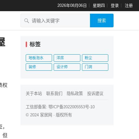
2026年08月06日
星期四
登录
注册
搜索
屋
标签
地板泡水
洋房
粉尘
装修
设计师
门洞
债权
关于本站
联系我们
隐私政策
投诉建议
工信部备案:
鄂ICP备2022005553号-10
© 2024
家居网
· 版权所有
证，
，但