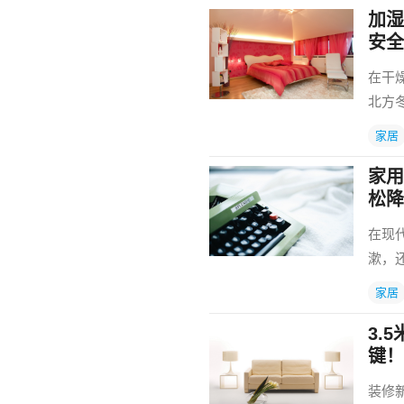
加湿
安全
在干
北方
家居
家用
松降
在现
漱，
家居
3.
键！
装修