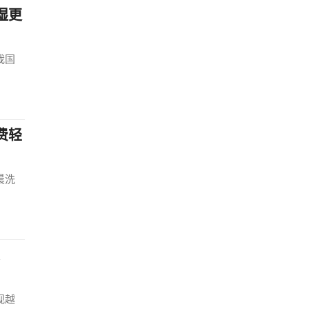
湿更
我国
费轻
晨洗
视越