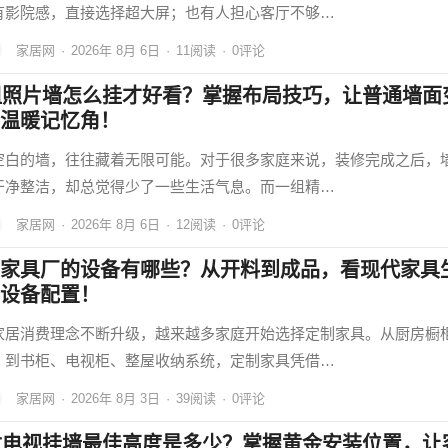
有影院感，直接选择超大屏；也有人担心客厅不够…
家居网
·
2026年 8月 6日
·
11
阅读
·
0评论
组照片墙怎么挂才好看？掌握布局技巧，让普通墙面
温暖记忆角！
空白的墙，往往藏着无限可能。对于很多家庭来说，装修完成之后，
干净整洁，却总觉得少了一些生活气息。而一组精…
家居网
·
2026年 8月 6日
·
12
阅读
·
0评论
家具厂的设备有哪些？从开料到成品，看现代家具
设备配置！
家居消费理念不断升级，越来越多家庭开始选择定制家具。从厨房橱
，到书柜、电视柜、整屋收纳系统，定制家具凭借…
家居网
·
2026年 8月 3日
·
39
阅读
·
0评论
寸电视挂墙最佳高度是多少？掌握黄金安装位置，让