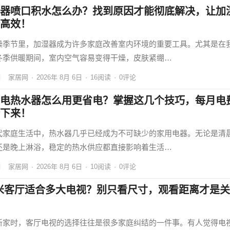
器喷口积水怎么办？找到原因才能彻底解决，让加
高效！
燥季节里，加湿器成为许多家庭改善室内环境的重要工具。尤其是在
冬季供暖期间，室内空气容易变得干燥，皮肤紧绷…
家居网
·
2026年 8月 6日
·
16
阅读
·
0评论
电热水器怎么用更省电？掌握这几个技巧，每月电
下来！
代家庭生活中，热水器几乎已经成为不可缺少的家用电器。无论是清
还是晚上淋浴，稳定的热水供应都直接影响着生活…
家居网
·
2026年 8月 6日
·
10
阅读
·
0评论
5米客厅适合多大电视？别只看尺寸，观看距离才是关
新家时，客厅电视的选择往往是很多家庭纠结的一件事。有人觉得电