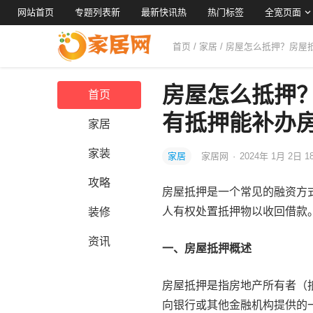
网站首页
专题列表新
最新快讯热
热门标签
全宽页面
首页
/
家居
/ 房屋怎么抵押？房
房屋怎么抵押
首页
有抵押能补办
家居
家装
家居
家居网
·
2024年 1月 2日 1
攻略
房屋抵押是一个常见的融资方
人有权处置抵押物以收回借款
装修
资讯
一、房屋抵押概述
房屋抵押是指房地产所有者（
向银行或其他金融机构提供的