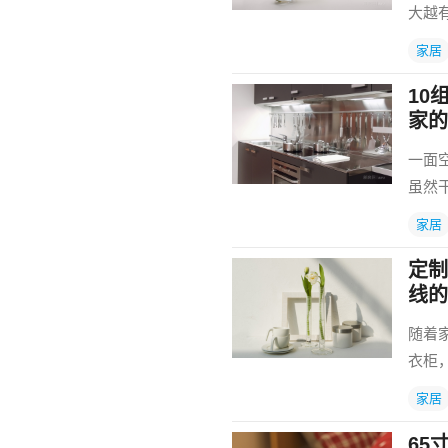
大越
家居
10
家的
一面
虽然
家居
定制
线的
随着
衣柜
家居
65