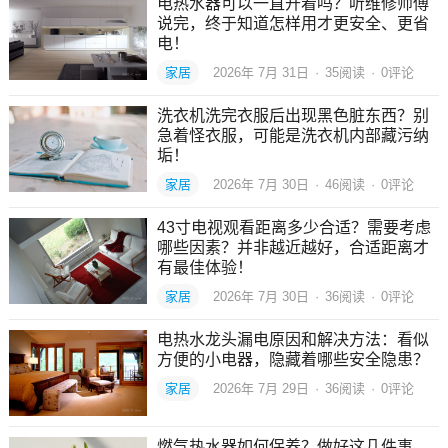
电热水器可以一直开着吗？听维修师傅
说完，终于知道怎样用才更安全、更省
电！
家居
2026年 7月 31日
·
35
阅读
·
0评论
洗衣机洗完衣服后出现黑色脏东西？别
急着怪衣服，可能是洗衣机内部藏污纳
垢！
家居
2026年 7月 30日
·
46
阅读
·
0评论
43寸电视观看距离多少合适？需要考虑
哪些因素？并非越近越好，合适距离才
有最佳体验！
家居
2026年 7月 30日
·
36
阅读
·
0评论
电热水龙头漏电原因和解决方法：看似
方便的小电器，隐藏着哪些安全隐患？
家居
2026年 7月 29日
·
36
阅读
·
0评论
燃气热水器如何保养？做好这几件事，