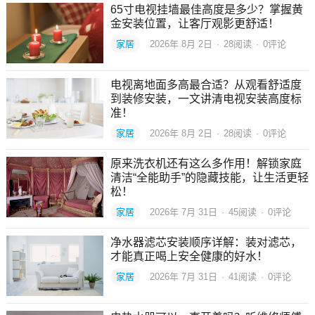
65寸电视挂墙最佳高度是多少？掌握黄
金安装位置，让客厅观影更舒适！
家居
2026年 8月 2日
·
28
阅读
·
0评论
电视离地面多高最合适？从观看舒适度
到装修安装，一文讲清电视安装高度标
准！
家居
2026年 8月 2日
·
28
阅读
·
0评论
原来洗衣机还有这么多作用！解锁家庭
清洁“全能助手”的隐藏技能，让生活更轻
松！
家居
2026年 7月 31日
·
45
阅读
·
0评论
净水器滤芯安装顺序详解：装对滤芯，
才能真正喝上安全健康的好水！
家居
2026年 7月 31日
·
41
阅读
·
0评论