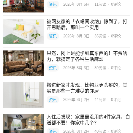
资讯
2026年 8月 6日
·
11
阅读
·
0评论
被网友家的「衣帽间收纳」惊到了，打
开思路后，那叫一个实用！
资讯
2026年 8月 3日
·
35
阅读
·
0评论
果然，网上是能学到真东西的！不费啥
力，就搞定了各种生活麻烦
资讯
2026年 8月 3日
·
39
阅读
·
0评论
搬进新家才发现：比物业更头疼的，其
实是那些一言难尽的邻居！
资讯
2026年 8月 2日
·
44
阅读
·
0评论
入住后发现：家里最没用的4件家具，白
送都不要！你家中几个？
资讯
2026年 8月 2日
·
40
阅读
·
0评论