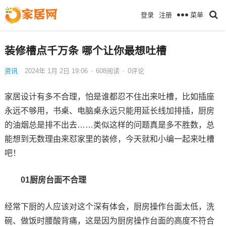
菜单
登录
注册
装修槽点千万条 哪个让你最想吐槽
资讯
2024年 1月 2日 19:06
·
608
阅读
·
0评论
家居设计有多不合理，怕是谁都忍不住出来吐槽，比如插座
永远不够用，书桌、电脑桌永远只能用延长线加排插，厨房
的油烟总是排不出去……类似这样的问题真是多不胜数，总
能想到无数理由来怼家里的装修，今天就和小编一起来吐槽
吧！
01厨房台面不合理
经常下厨的人应该对这个深有体会，厨房操作台面太低，洗
碗、做饭时腰酸背痛，这是因为厨房操作台面的高度不符合