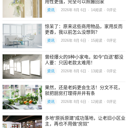
用性更强，完全可以照搬回家
资讯
2026年 8月 6日
·
14
阅读
·
0评论
惊呆了：原来这些商用物品，家用反而
更香，我以前怎么没想到？
资讯
2026年 8月 6日
·
15
阅读
·
0评论
曾经爆火的9种小家电，如今“白送”都没
人要：只因老款太难用！
资讯
2026年 8月 6日
·
13
阅读
·
0评论
果然，还是老妈更会生活！分文不花，
就把厨房打理得井井有条
资讯
2026年 8月 6日
·
12
阅读
·
0评论
多地“原拆原建”成功落地，让老旧小区业
主，再也不用做“房奴”