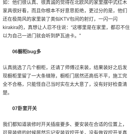
如：他们很认真、很真诚的觉得在北欧风的家里摆中式红木
家具很好看，而且你根本不好意思拒绝，更过分的是，他们
还在极简风的家里装了类似KTV包间的射灯，一闪一闪
kirakira的，真想让人忍不住说：“这哪里是在家里，都忍不住
以为自己一进门就会听到萨瓦迪卡。”
06橱柜bug多
认真挑选了几个橱柜，还请了师傅过来装，结果装好之后发
现橱柜里留了一大条缝隙，橱柜门居然还高低不平，施工完
全不合格，只能怪自己当时实在太大意了，没有好好检查清
楚。
07卧室开关
我们都知道装修时开关插座要多、要安装在合适的位置上，
可是装修的时候居然忘记安装双控开关，没有做双控开关真