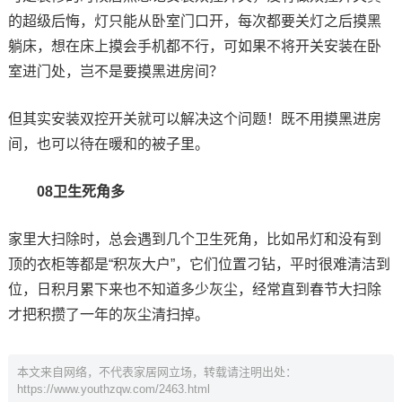
的超级后悔，灯只能从卧室门口开，每次都要关灯之后摸黑
躺床，想在床上摸会手机都不行，可如果不将开关安装在卧
室进门处，岂不是要摸黑进房间？
但其实安装双控开关就可以解决这个问题！既不用摸黑进房
间，也可以待在暖和的被子里。
08卫生死角多
家里大扫除时，总会遇到几个卫生死角，比如吊灯和没有到
顶的衣柜等都是“积灰大户”，它们位置刁钻，平时很难清洁到
位，日积月累下来也不知道多少灰尘，经常直到春节大扫除
才把积攒了一年的灰尘清扫掉。
本文来自网络，不代表家居网立场，转载请注明出处：
https://www.youthzqw.com/2463.html