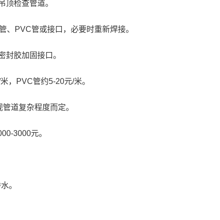
吊顶检查管道。
R管、PVC管或接口，必要时重新焊接。
密封胶加固接口。
/米，PVC管约5-20元/米。
元，视管道复杂程度而定。
0-3000元。
渗水。