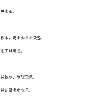
中总水阀。
面积水，防止水继续渗透。
可用工具疏通。
况并致歉，争取理解。
查并记录渗水情况。