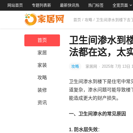
网站首页
专题列表新
最新快讯热
热门标签
全宽页面
首页
/
攻略
/ 卫生间渗水到楼下
卫生间渗水到
首页
法都在这，太
家居
家装
攻略
家居网
·
2025年 7月 13日 
攻略
卫生间渗水到楼下是住宅中常
道复杂，渗水问题可能导致楼
装修
能造成更大的财产损失。
资讯
一、卫生间渗水的常见原因
1. 防水层失效
：