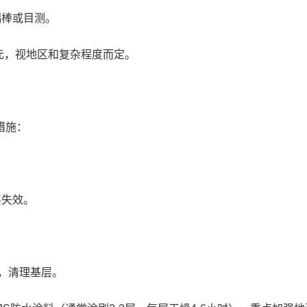
漏棒或目测。
00元，视地区和复杂程度而定。
措施：
层失效。
，清理基层。