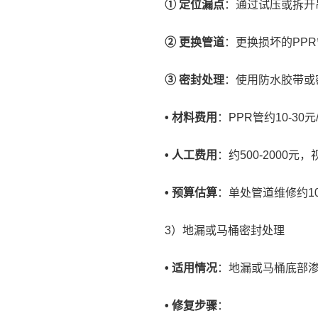
① 定位漏点
：通过试压或拆开
② 更换管道
：更换损坏的PP
③ 密封处理
：使用防水胶带或
• 材料费用
：PPR管约10-30元
• 人工费用
：约500-2000
• 预算估算
：单处管道维修约100
3）地漏或马桶密封处理
• 适用情况
：地漏或马桶底部
• 修复步骤
：