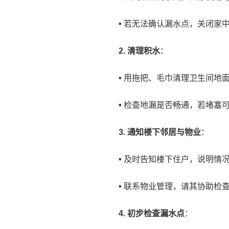
•
若无法确认漏水点，关闭家
2. 清理积水
：
•
用拖把、毛巾清理卫生间地
•
检查地漏是否畅通，若堵塞
3. 通知楼下邻居与物业
：
•
及时告知楼下住户，说明情
•
联系物业管理，请其协助检
4. 初步检查漏水点
：