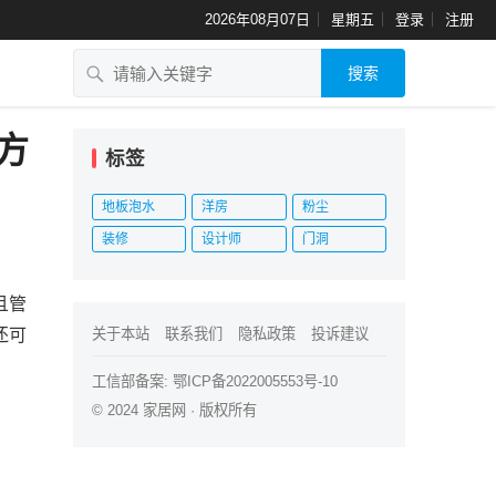
2026年08月07日
星期五
登录
注册
搜索
方
标签
地板泡水
洋房
粉尘
装修
设计师
门洞
且管
还可
关于本站
联系我们
隐私政策
投诉建议
工信部备案:
鄂ICP备2022005553号-10
© 2024
家居网
· 版权所有