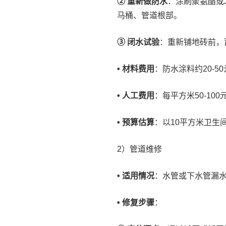
② 重新做防水
：涂刷聚氨酯或J
马桶、管道根部。
③ 闭水试验
：重新铺地砖前，蓄
• 材料费用
：防水涂料约20-50
• 人工费用
：每平方米50-100
• 预算估算
：以10平方米卫生间
2）管道维修
• 适用情况
：水管或下水管漏
• 修复步骤
：