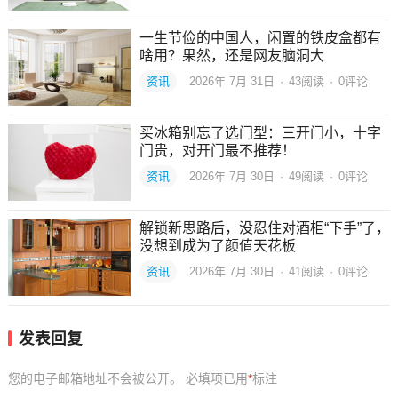
一生节俭的中国人，闲置的铁皮盒都有
啥用？果然，还是网友脑洞大
资讯
2026年 7月 31日
·
43
阅读
·
0评论
买冰箱别忘了选门型：三开门小，十字
门贵，对开门最不推荐！
资讯
2026年 7月 30日
·
49
阅读
·
0评论
解锁新思路后，没忍住对酒柜“下手”了，
没想到成为了颜值天花板
资讯
2026年 7月 30日
·
41
阅读
·
0评论
发表回复
您的电子邮箱地址不会被公开。
必填项已用
*
标注