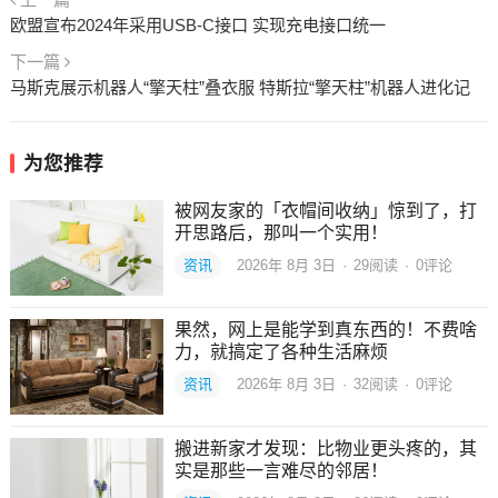
欧盟宣布2024年采用USB-C接口 实现充电接口统一
下一篇
马斯克展示机器人“擎天柱”叠衣服 特斯拉“擎天柱”机器人进化记
为您推荐
被网友家的「衣帽间收纳」惊到了，打
开思路后，那叫一个实用！
资讯
2026年 8月 3日
·
29
阅读
·
0评论
果然，网上是能学到真东西的！不费啥
力，就搞定了各种生活麻烦
资讯
2026年 8月 3日
·
32
阅读
·
0评论
搬进新家才发现：比物业更头疼的，其
实是那些一言难尽的邻居！