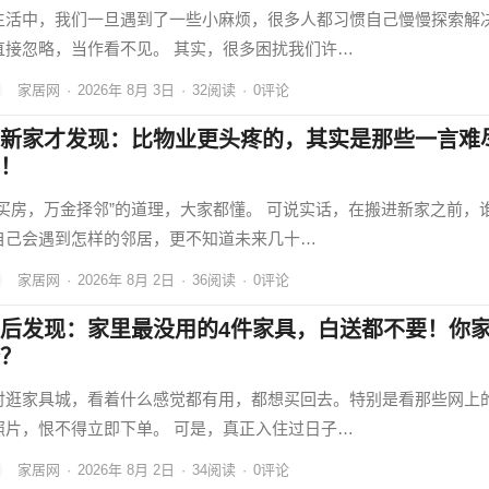
生活中，我们一旦遇到了一些小麻烦，很多人都习惯自己慢慢探索解
直接忽略，当作看不见。 其实，很多困扰我们许…
家居网
·
2026年 8月 3日
·
32
阅读
·
0评论
新家才发现：比物业更头疼的，其实是那些一言难
！
金买房，万金择邻”的道理，大家都懂。 可说实话，在搬进新家之前，
自己会遇到怎样的邻居，更不知道未来几十…
家居网
·
2026年 8月 2日
·
36
阅读
·
0评论
后发现：家里最没用的4件家具，白送都不要！你
？
时逛家具城，看着什么感觉都有用，都想买回去。特别是看那些网上
照片，恨不得立即下单。 可是，真正入住过日子…
家居网
·
2026年 8月 2日
·
34
阅读
·
0评论