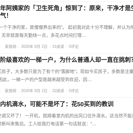
年阿姨家的「卫生死角」惊到了：原来，干净才是
气！
“一个干净的家，是慢慢养出来的”。 起初我对此十分不理解，并认为
，无非就是每天勤快一点，多花点时间打理…
家居网
·
2026年 8月 2日
·
31
阅读
·
0评论
阶级喜欢的一梯一户，为什么普通人却一直在挑刺
买房子，大多数只是为了有个的“落脚地”；现如今买房子，多数是注
 因此，一梯一户的户型是越来越受到欢迎，因…
家居网
·
2026年 8月 2日
·
32
阅读
·
0评论
内机滴水，可能不是坏了：花50买到的教训
空调又坏了！ 一开机，就顺着室内机的出风口往外滴水。这当然不能
果断叫来售后。工人给我打电话第一句话就说：“…