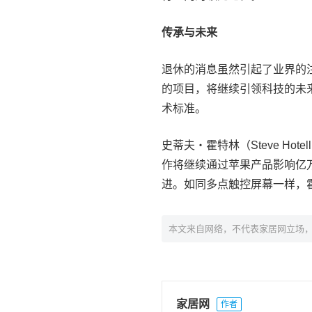
传承与未来
退休的消息虽然引起了业界的
的项目，将继续引领科技的未
术标准。
史蒂夫・霍特林（Steve Ho
作将继续通过苹果产品影响亿
进。如同多点触控屏幕一样，
本文来自网络，不代表家居网立场
家居网
作者