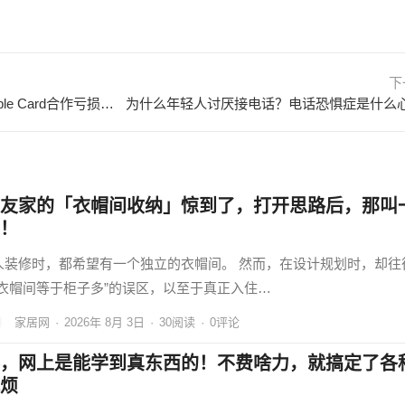
下
高盛与苹果“分手”内幕曝光 因Apple Card合作亏损超10亿美元
为什么年轻人讨厌接电话？电话恐惧症是什么
友家的「衣帽间收纳」惊到了，打开思路后，那叫
！
人装修时，都希望有一个独立的衣帽间。 然而，在设计规划时，却往
“衣帽间等于柜子多”的误区，以至于真正入住…
家居网
·
2026年 8月 3日
·
30
阅读
·
0评论
，网上是能学到真东西的！不费啥力，就搞定了各
烦