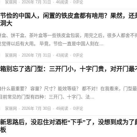
家居网
·
2026年 7月 31日
·
46
阅读
·
0评论
节俭的中国人，闲置的铁皮盒都有啥用？果然，还
洞大
饼盒、饼干盒、茶叶盒等一些铁皮盒包装，用完之后，很多人都舍不
总觉得以后有大用。 毕竟，节俭一直是中国人刻在…
家居网
·
2026年 7月 31日
·
43
阅读
·
0评论
箱别忘了选门型：三开门小，十字门贵，对开门最
箱什么最重要？ 容量？尺寸？能效等级？ 都不对！在我看来，门型
 目前常见的门型有四种：三开门、十字门、法…
家居网
·
2026年 7月 30日
·
49
阅读
·
0评论
新思路后，没忍住对酒柜“下手”了，没想到成为了
板