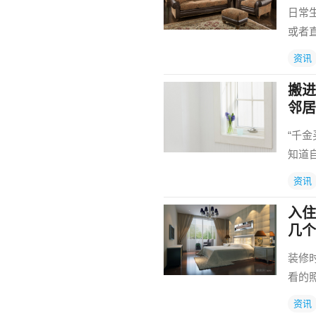
日常
或者
资讯
搬进
邻居
“千
知道
资讯
入住
几个
装修
看的
资讯