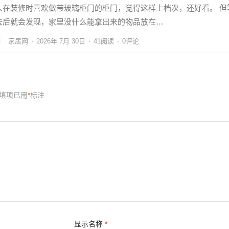
人在装修时喜欢做带玻璃柜门的柜门，觉得这样上档次，还好看。 但
去后就会发现，家里没什么能拿出来的物品放在…
家居网
·
2026年 7月 30日
·
41
阅读
·
0评论
填项已用
*
标注
显示名称
*