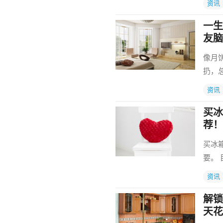
资讯
一生
友脑
像月
扔，
资讯
买冰
荐！
买冰
要。
资讯
解锁
天花