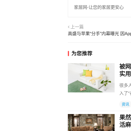
家居网-让您的家居更安心
上一篇
为您推荐
被网
实用
很多
入了
资讯
果然
活麻