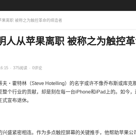
人从苹果离职 被称之为触控革命的缔造者
幕发明人从苹果离职 被称之为触控
16:15
·
375
阅读
·
0评论
霍特林（Steve Hotelling）的名字或许不像乔布斯或库克
整个行业的贡献，却是刻在每一台iPhone和iPad上的。如今，
正式宣布退休。
的兴盛紧密相连。作为多点触控屏幕的关键推手，他帮助苹果公