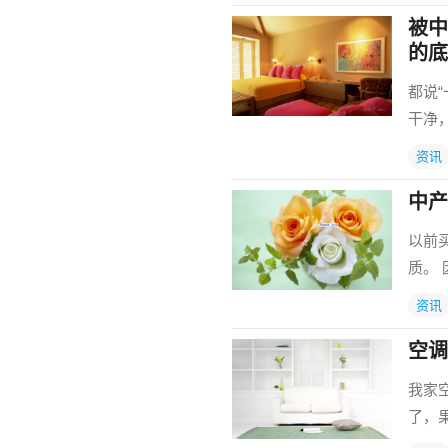
被中
的底
都说
干净
资讯
中产
以前
质。
资讯
空调
我家
了，