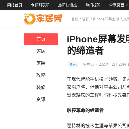
网站首页
专题列表新
最新快讯热
热门标签
全宽页面
首页
/
资讯
/ iPhone屏幕发明
iPhone屏
首页
的缔造者
家居
家装
资讯
家居网
·
2024年 2月 20日 
攻略
在现代智能手机技术领域，史蒂夫・
家喻户晓，但他对苹果公司乃至
装修
默默耕耘的工程师与科技先锋
资讯
触控革命的缔造者
霍特林的技术生涯与苹果公司