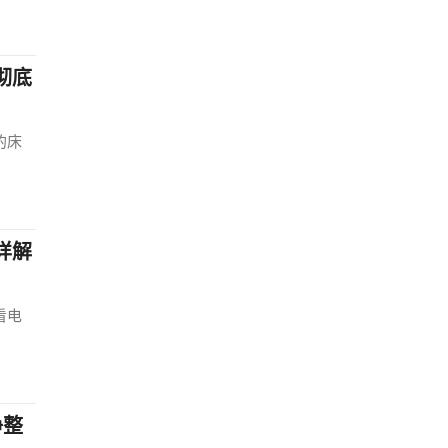
彻底
的床
详解
看电
净整