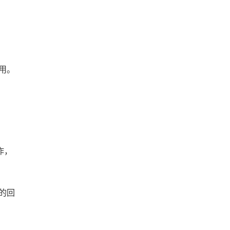
用。
作，
的回