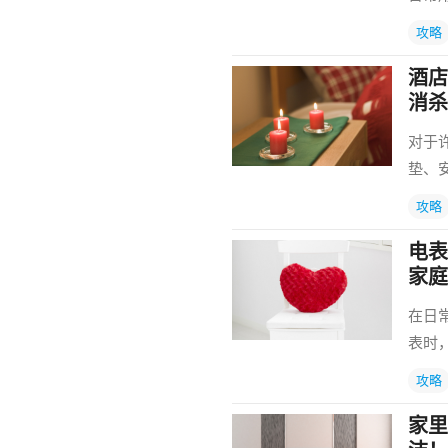
攻略
酒店
消杀
对于
垫、
攻略
电表
家庭
在日
表时
攻略
家里