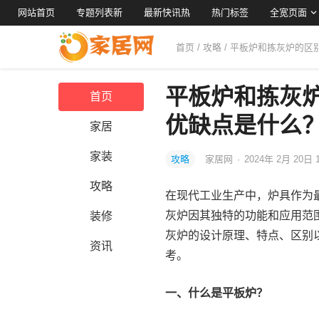
网站首页
专题列表新
最新快讯热
热门标签
全宽页面
首页
/
攻略
/ 平板炉和拣灰炉的
平板炉和拣灰
首页
优缺点是什么
家居
家装
攻略
家居网
·
2024年 2月 20日 
攻略
在现代工业生产中，炉具作为
灰炉因其独特的功能和应用范
装修
灰炉的设计原理、特点、区别
资讯
考。
一、什么是平板炉？