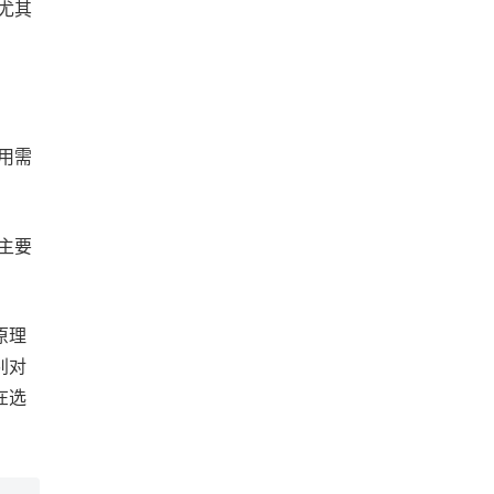
尤其
用需
主要
原理
别对
在选