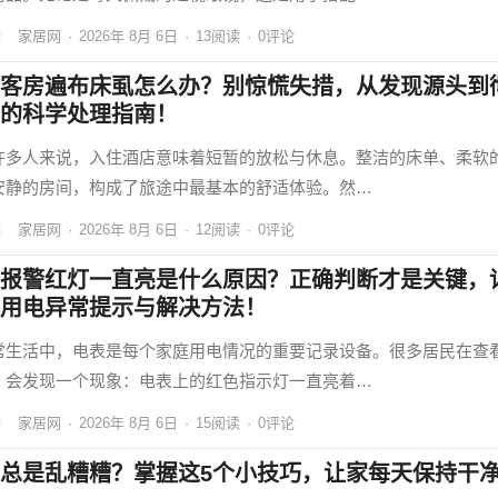
家居网
·
2026年 8月 6日
·
13
阅读
·
0评论
客房遍布床虱怎么办？别惊慌失措，从发现源头到
的科学处理指南！
许多人来说，入住酒店意味着短暂的放松与休息。整洁的床单、柔软
安静的房间，构成了旅途中最基本的舒适体验。然…
家居网
·
2026年 8月 6日
·
12
阅读
·
0评论
报警红灯一直亮是什么原因？正确判断才是关键，
用电异常提示与解决方法！
常生活中，电表是每个家庭用电情况的重要记录设备。很多居民在查
，会发现一个现象：电表上的红色指示灯一直亮着…
家居网
·
2026年 8月 6日
·
15
阅读
·
0评论
总是乱糟糟？掌握这5个小技巧，让家每天保持干