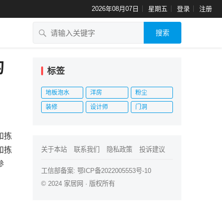
2026年08月07日
星期五
登录
注册
搜索
的
标签
地板泡水
洋房
粉尘
装修
设计师
门洞
和拣
和拣
关于本站
联系我们
隐私政策
投诉建议
参
工信部备案:
鄂ICP备2022005553号-10
© 2024
家居网
· 版权所有