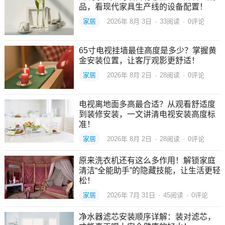
品，看现代家具生产线的设备配置！
家居
2026年 8月 3日
·
33
阅读
·
0评论
65寸电视挂墙最佳高度是多少？掌握黄
金安装位置，让客厅观影更舒适！
家居
2026年 8月 2日
·
28
阅读
·
0评论
电视离地面多高最合适？从观看舒适度
到装修安装，一文讲清电视安装高度标
准！
家居
2026年 8月 2日
·
28
阅读
·
0评论
原来洗衣机还有这么多作用！解锁家庭
清洁“全能助手”的隐藏技能，让生活更轻
松！
家居
2026年 7月 31日
·
45
阅读
·
0评论
净水器滤芯安装顺序详解：装对滤芯，