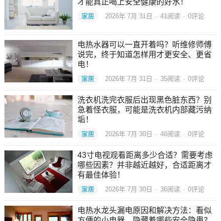
才能真正喝上安全健康的好水！
家居
2026年 7月 31日
·
41
阅读
·
0评论
电热水器可以一直开着吗？听维修师傅
说完，终于知道怎样用才更安全、更省
电！
家居
2026年 7月 31日
·
35
阅读
·
0评论
洗衣机洗完衣服后出现黑色脏东西？别
急着怪衣服，可能是洗衣机内部藏污纳
垢！
家居
2026年 7月 30日
·
46
阅读
·
0评论
43寸电视观看距离多少合适？需要考虑
哪些因素？并非越近越好，合适距离才
有最佳体验！
家居
2026年 7月 30日
·
36
阅读
·
0评论
电热水龙头漏电原因和解决方法：看似
方便的小电器，隐藏着哪些安全隐患？