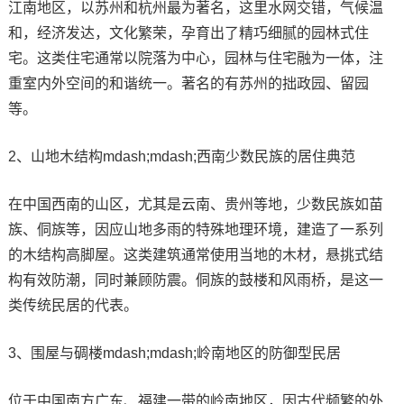
江南地区，以苏州和杭州最为著名，这里水网交错，气候温
和，经济发达，文化繁荣，孕育出了精巧细腻的园林式住
宅。这类住宅通常以院落为中心，园林与住宅融为一体，注
重室内外空间的和谐统一。著名的有苏州的拙政园、留园
等。
2、山地木结构mdash;mdash;西南少数民族的居住典范
在中国西南的山区，尤其是云南、贵州等地，少数民族如苗
族、侗族等，因应山地多雨的特殊地理环境，建造了一系列
的木结构高脚屋。这类建筑通常使用当地的木材，悬挑式结
构有效防潮，同时兼顾防震。侗族的鼓楼和风雨桥，是这一
类传统民居的代表。
3、围屋与碉楼mdash;mdash;岭南地区的防御型民居
位于中国南方广东、福建一带的岭南地区，因古代频繁的外