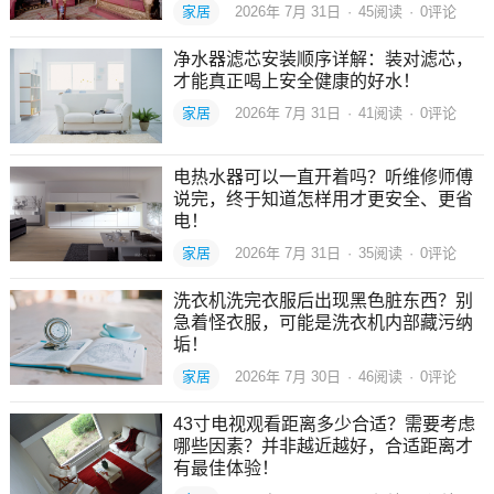
家居
2026年 7月 31日
·
45
阅读
·
0评论
净水器滤芯安装顺序详解：装对滤芯，
才能真正喝上安全健康的好水！
家居
2026年 7月 31日
·
41
阅读
·
0评论
电热水器可以一直开着吗？听维修师傅
说完，终于知道怎样用才更安全、更省
电！
家居
2026年 7月 31日
·
35
阅读
·
0评论
洗衣机洗完衣服后出现黑色脏东西？别
急着怪衣服，可能是洗衣机内部藏污纳
垢！
家居
2026年 7月 30日
·
46
阅读
·
0评论
43寸电视观看距离多少合适？需要考虑
哪些因素？并非越近越好，合适距离才
有最佳体验！