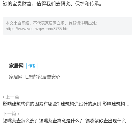
缺的宝贵财富，值得我们去研究、保护和传承。
本文来自网络，不代表家居网立场，转载请注明出处：
https://www.youthzqw.com/3765.html
家居网
作者
家居网-让您的家居更安心
上一篇
影响建筑构造的因素有哪些? 建筑构造设计的原则 影响建筑构造的因素包括哪几个方面?
下一篇
锡嘴茶壶怎么选？锡嘴茶壶寓意是什么？ 锡嘴紫砂壶出现什么年代