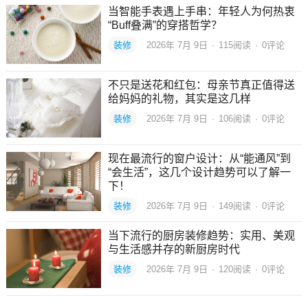
当智能手表遇上手串：年轻人为何热衷
“Buff叠满”的穿搭哲学？
装修
2026年 7月 9日
·
115
阅读
·
0评论
不只是送花和红包：母亲节真正值得送
给妈妈的礼物，其实是这几样
装修
2026年 7月 9日
·
106
阅读
·
0评论
现在最流行的窗户设计：从“能通风”到
“会生活”，这几个设计趋势可以了解一
下！
装修
2026年 7月 9日
·
149
阅读
·
0评论
当下流行的厨房装修趋势：实用、美观
与生活感并存的新厨房时代
装修
2026年 7月 9日
·
120
阅读
·
0评论