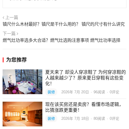
上一篇
镇尺什么木材最好？镇尺是干什么用的？ 镇尺的尺寸有什么讲究
下一篇
燃气灶功率选多大合适？燃气灶选购注意事项 燃气灶功率选择
为您推荐
夏天来了 却没人穿凉鞋了 为何穿凉鞋的
人越来越少了？原来夏日穿鞋有这些变
化！
装修
2026年 7月 20日
·
96
阅读
·
0评论
现在该买房还是卖房？看懂市场逻辑，
比猜涨跌更重要！
装修
2026年 7月 18日
·
80
阅读
·
0评论