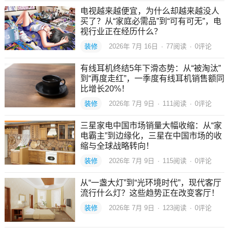
电视越来越便宜，为什么却越来越没人
买了？从“家庭必需品”到“可有可无”，电
视行业正在经历什么？
装修
2026年 7月 16日
·
77
阅读
·
0评论
有线耳机终结5年下滑态势：从“被淘汰”
到“再度走红”，一季度有线耳机销售额同
比增长20%！
装修
2026年 7月 9日
·
111
阅读
·
0评论
三星家电中国市场销量大幅收缩：从“家
电霸主”到边缘化，三星在中国市场的收
缩与全球战略转向！
装修
2026年 7月 9日
·
115
阅读
·
0评论
从“一盏大灯”到“光环境时代”，现代客厅
流行什么灯？这些趋势正在改变客厅！
装修
2026年 7月 9日
·
123
阅读
·
0评论