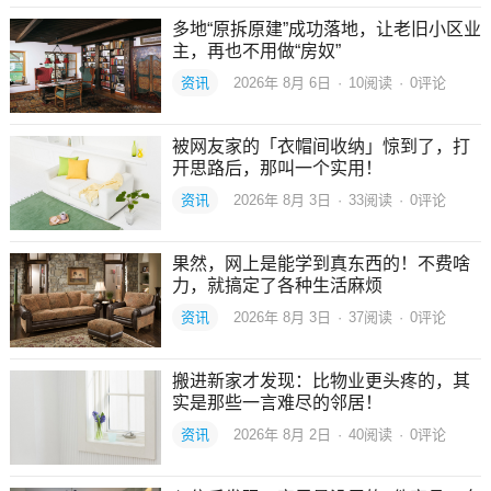
多地“原拆原建”成功落地，让老旧小区业
主，再也不用做“房奴”
资讯
2026年 8月 6日
·
10
阅读
·
0评论
被网友家的「衣帽间收纳」惊到了，打
开思路后，那叫一个实用！
资讯
2026年 8月 3日
·
33
阅读
·
0评论
果然，网上是能学到真东西的！不费啥
力，就搞定了各种生活麻烦
资讯
2026年 8月 3日
·
37
阅读
·
0评论
搬进新家才发现：比物业更头疼的，其
实是那些一言难尽的邻居！
资讯
2026年 8月 2日
·
40
阅读
·
0评论