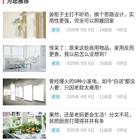
为您推荐
装柜子主打不听劝，换个思路设计，实
用性更强，完全可以照搬回家
资讯
2026年 8月 6日
·
14
阅读
·
0评论
惊呆了：原来这些商用物品，家用反而
更香，我以前怎么没想到？
资讯
2026年 8月 6日
·
15
阅读
·
0评论
曾经爆火的9种小家电，如今“白送”都没
人要：只因老款太难用！
资讯
2026年 8月 6日
·
11
阅读
·
0评论
果然，还是老妈更会生活！分文不花，
就把厨房打理得井井有条
资讯
2026年 8月 6日
·
11
阅读
·
0评论