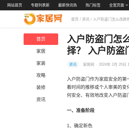
网站首页
专题列表新
最新快讯热
热门标签
全宽页面
首页
/
资讯
/ 入户防盗门怎么改
入户防盗门怎
首页
择？ 入户防盗
家居
家装
资讯
家居网
·
2024年 2月 20日 
攻略
入户防盗门作为家庭安全的第
着时间的推移或个人审美的变
装修
何安全、有效地改变入户防盗
资讯
一、准备阶段
1、确定新色