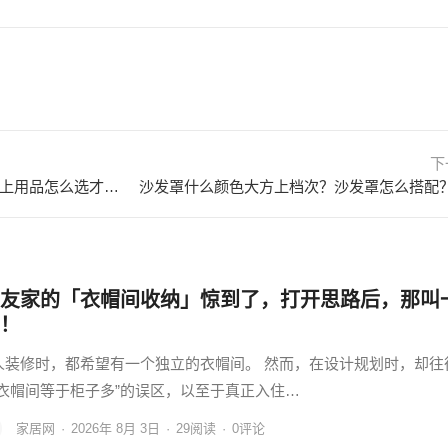
下
床上用品一般是A类还是B类？床上用品怎么选才是正确的？ 床上用品一般是几件套
友家的「衣帽间收纳」惊到了，打开思路后，那叫
！
人装修时，都希望有一个独立的衣帽间。 然而，在设计规划时，却往
“衣帽间等于柜子多”的误区，以至于真正入住…
家居网
·
2026年 8月 3日
·
29
阅读
·
0评论