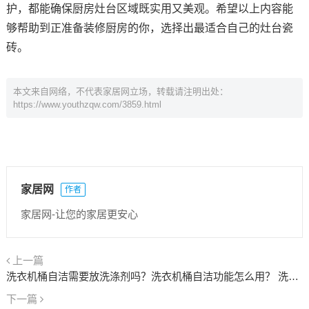
护，都能确保厨房灶台区域既实用又美观。希望以上内容能
够帮助到正准备装修厨房的你，选择出最适合自己的灶台瓷
砖。
本文来自网络，不代表家居网立场，转载请注明出处：
https://www.youthzqw.com/3859.html
家居网
作者
家居网-让您的家居更安心
上一篇
洗衣机桶自洁需要放洗涤剂吗？洗衣机桶自洁功能怎么用？ 洗衣机桶自洁需要放毛巾吗
下一篇