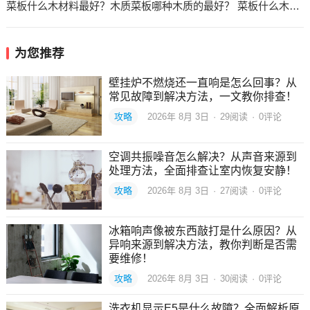
菜板什么木材料最好？木质菜板哪种木质的最好？ 菜板什么木材料最好百度贴吧
为您推荐
壁挂炉不燃烧还一直响是怎么回事？从
常见故障到解决方法，一文教你排查！
攻略
2026年 8月 3日
·
29
阅读
·
0评论
空调共振噪音怎么解决？从声音来源到
处理方法，全面排查让室内恢复安静！
攻略
2026年 8月 3日
·
27
阅读
·
0评论
冰箱响声像被东西敲打是什么原因？从
异响来源到解决方法，教你判断是否需
要维修！
攻略
2026年 8月 3日
·
30
阅读
·
0评论
洗衣机显示E5是什么故障？全面解析原