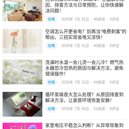
因、排查方法与日常预防，让你快速解
决问题！
攻略
2026年 7月 31日
·
46
阅读
·
0评论
空调怎么开更省电？别再当“电费刺客”的
帮凶，三招实现省电又凉快！
攻略
2026年 7月 31日
·
40
阅读
·
0评论
洗澡时水温一会儿烫一会儿冷？燃气热
水器忽冷忽热的原因与解决方法，避免
错误操作！
攻略
2026年 7月 31日
·
44
阅读
·
0评论
循环泵噪音大怎么处理？从原因排查到
解决方法，让家居环境恢复安静！
攻略
2026年 7月 30日
·
51
阅读
·
0评论
家里电压不稳怎么判断？从异常现象到