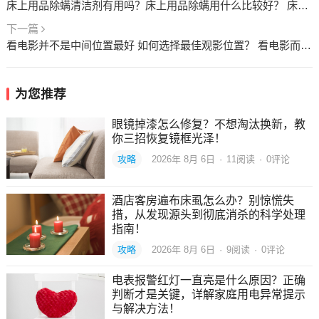
床上用品除螨清洁剂有用吗？床上用品除螨用什么比较好？ 床上用品除螨清洁剂有用吗
下一篇
看电影并不是中间位置最好 如何选择最佳观影位置？ 看电影而不是看电视
为您推荐
眼镜掉漆怎么修复？不想淘汰换新，教
你三招恢复镜框光泽！
攻略
2026年 8月 6日
·
11
阅读
·
0评论
酒店客房遍布床虱怎么办？别惊慌失
措，从发现源头到彻底消杀的科学处理
指南！
攻略
2026年 8月 6日
·
9
阅读
·
0评论
电表报警红灯一直亮是什么原因？正确
判断才是关键，详解家庭用电异常提示
与解决方法！