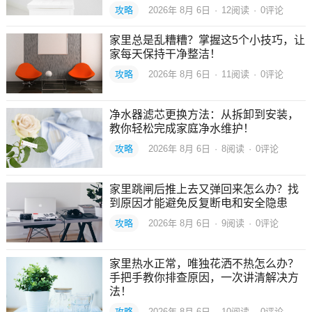
攻略
2026年 8月 6日
·
12
阅读
·
0评论
家里总是乱糟糟？掌握这5个小技巧，让
家每天保持干净整洁！
攻略
2026年 8月 6日
·
11
阅读
·
0评论
净水器滤芯更换方法：从拆卸到安装，
教你轻松完成家庭净水维护！
攻略
2026年 8月 6日
·
8
阅读
·
0评论
家里跳闸后推上去又弹回来怎么办？找
到原因才能避免反复断电和安全隐患
攻略
2026年 8月 6日
·
9
阅读
·
0评论
家里热水正常，唯独花洒不热怎么办？
手把手教你排查原因，一次讲清解决方
法！
攻略
2026年 8月 6日
·
10
阅读
·
0评论