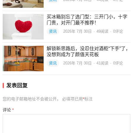
买冰箱别忘了选门型：三开门小，十字
门贵，对开门最不推荐！
资讯
2026年 7月 30日
·
49
阅读
·
0评论
解锁新思路后，没忍住对酒柜“下手”了，
没想到成为了颜值天花板
资讯
2026年 7月 30日
·
41
阅读
·
0评论
发表回复
您的电子邮箱地址不会被公开。
必填项已用
*
标注
评论
*