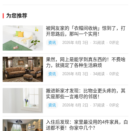
为您推荐
被网友家的「衣帽间收纳」惊到了，打
开思路后，那叫一个实用！
资讯
2026年 8月 3日
·
31
阅读
·
0评论
果然，网上是能学到真东西的！不费啥
力，就搞定了各种生活麻烦
资讯
2026年 8月 3日
·
34
阅读
·
0评论
搬进新家才发现：比物业更头疼的，其
实是那些一言难尽的邻居！
资讯
2026年 8月 2日
·
37
阅读
·
0评论
入住后发现：家里最没用的4件家具，白
送都不要！你家中几个？