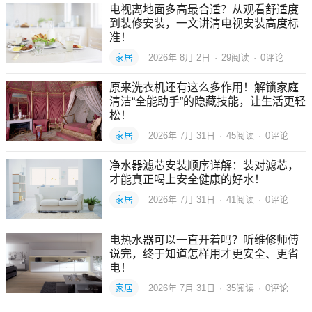
电视离地面多高最合适？从观看舒适度
到装修安装，一文讲清电视安装高度标
准！
家居
2026年 8月 2日
·
29
阅读
·
0评论
原来洗衣机还有这么多作用！解锁家庭
清洁“全能助手”的隐藏技能，让生活更轻
松！
家居
2026年 7月 31日
·
45
阅读
·
0评论
净水器滤芯安装顺序详解：装对滤芯，
才能真正喝上安全健康的好水！
家居
2026年 7月 31日
·
41
阅读
·
0评论
电热水器可以一直开着吗？听维修师傅
说完，终于知道怎样用才更安全、更省
电！
家居
2026年 7月 31日
·
35
阅读
·
0评论